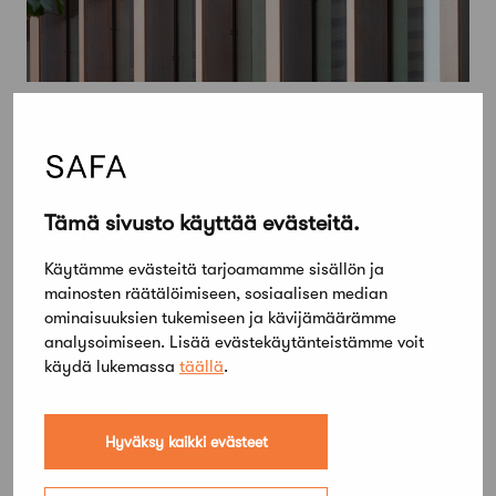
Tämä sivusto käyttää evästeitä.
Käytämme evästeitä tarjoamamme sisällön ja
mainosten räätälöimiseen, sosiaalisen median
ominaisuuksien tukemiseen ja kävijämäärämme
analysoimiseen. Lisää evästekäytänteistämme voit
käydä lukemassa
täällä
.
Hyväksy kaikki evästeet
27 syyskuun, 2019
Haapaniemenkatu 4:n suunnittelu- ja