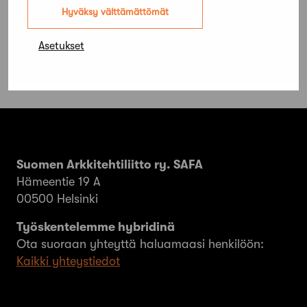
tontinluovutuskilpailu on ratkennut
Hyväksy välttämättömät
Asetukset
Suomen Arkkitehtiliitto ry. SAFA
Hämeentie 19 A
00500 Helsinki
Työskentelemme hybridinä
Ota suoraan yhteyttä haluamaasi henkilöön:
Kaikki yhteystiedot