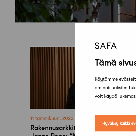
Tämä sivus
Käytämme evästeitä
ominaisuuksien tu
voit käydä lukema
11 tammikuun, 2023
Hyväksy kaikki ev
Rakennusarkkitehtien opettaja
Janne Repo: “Meillä ei ole varaa