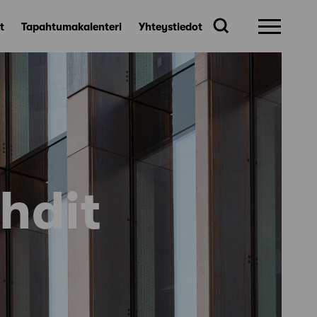
t
Tapahtumakalenteri
Yhteystiedot
hdit