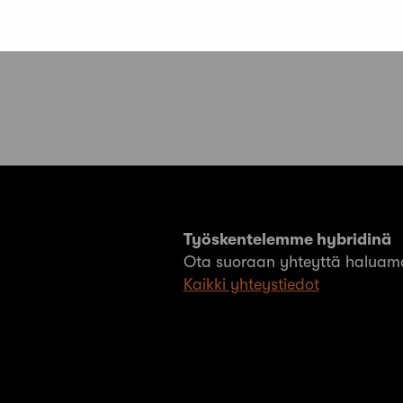
Työskentelemme hybridinä
Ota suoraan yhteyttä haluama
Kaikki yhteystiedot