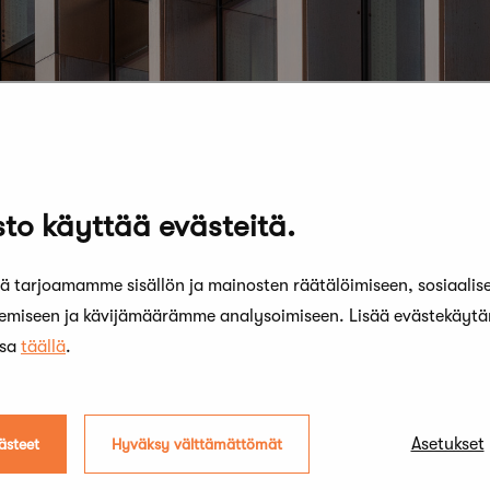
to käyttää evästeitä.
 tarjoamamme sisällön ja mainosten räätälöimiseen, sosiaalis
kemiseen ja kävijämäärämme analysoimiseen. Lisää evästekäyt
ssa
täällä
.
Asetukset
ästeet
Hyväksy välttämättömät