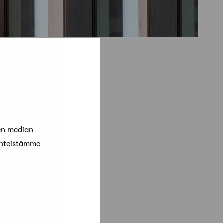
en median
änteistämme