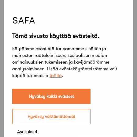
purkamista perustellaan
Tämä sivusto käyttää evästeitä.
Käytämme evästeitä tarjoamamme sisällön ja
mainosten räätälöimiseen, sosiaalisen median
ominaisuuksien tukemiseen ja kävijämäärämme
analysoimiseen. Lisää evästekäytänteistämme voit
käydä lukemassa
täällä
.
27 helmikuun, 2023
Hyväksy kaikki evästeet
Pääkirjoitus: Mannerheimintien Aktian
talon purkupäätöksen aiheuttama kohu
kertoo, että suhtautuminen purkamiseen
Hyväksy välttämättömät
on muuttumassa
Asetukset