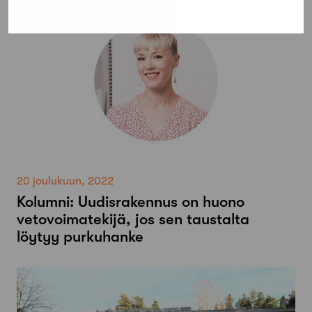
20 joulukuun, 2022
Kolumni: Uudisrakennus on huono
vetovoimatekijä, jos sen taustalta
löytyy purkuhanke