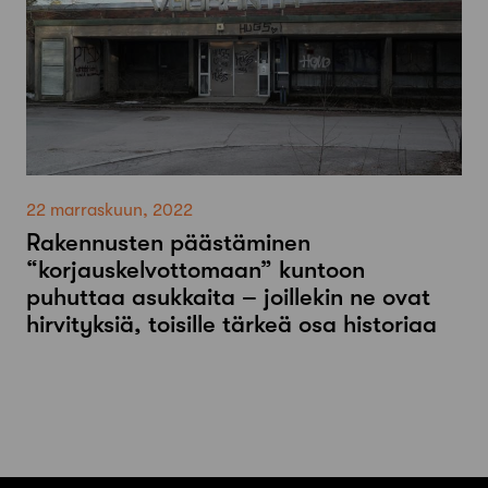
22 marraskuun, 2022
Rakennusten päästäminen
“korjauskelvottomaan” kuntoon
puhuttaa asukkaita – joillekin ne ovat
hirvityksiä, toisille tärkeä osa historiaa