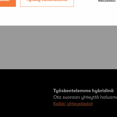
Työskentelemme hybridinä
Ota suoraan yhteyttä haluama
Kaikki yhteystiedot