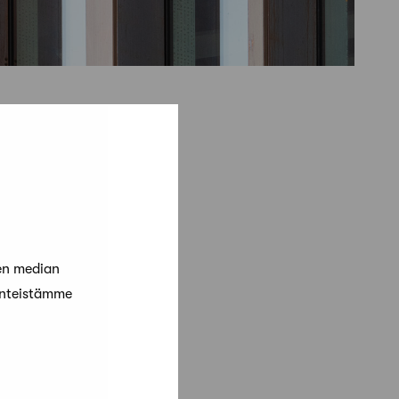
en median
änteistämme