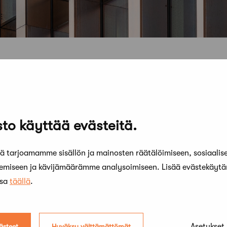
to käyttää evästeitä.
 tarjoamamme sisällön ja mainosten räätälöimiseen, sosiaalis
kemiseen ja kävijämäärämme analysoimiseen. Lisää evästekäyt
ssa
täällä
.
Asetukset
ästeet
Hyväksy välttämättömät