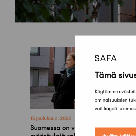
Tämä sivus
Käytämme evästeitä
ominaisuuksien tu
voit käydä lukema
15 joulukuun, 2022
Suomessa on vain vähän
määräyksiä rakennusten
Hyväksy kaikki ev