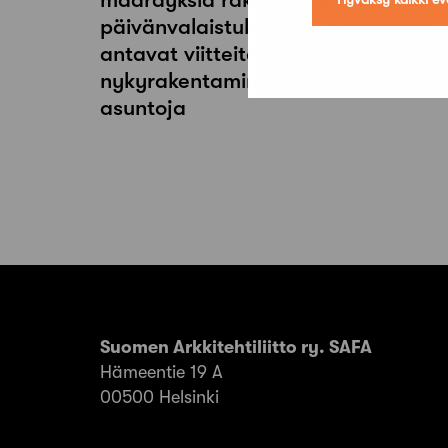
päivänvalaistuksesta – Laskelmat
antavat viitteitä siitä, että
nykyrakentaminen tuottaa pimeitä
asuntoja
Suomen Arkkitehtiliitto ry. SAFA
Hämeentie 19 A
00500 Helsinki