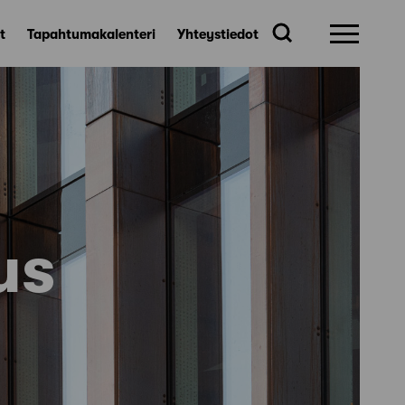
t
Tapahtumakalenteri
Yhteystiedot
us