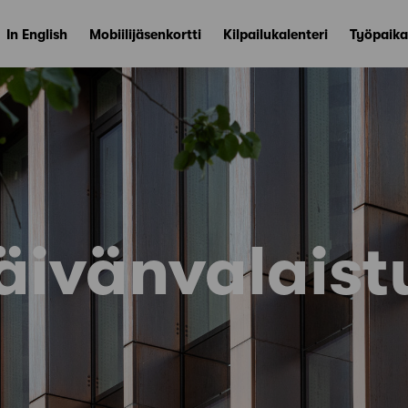
In English
Mobiilijäsenkortti
Kilpailukalenteri
Työpaika
äivänvalaist