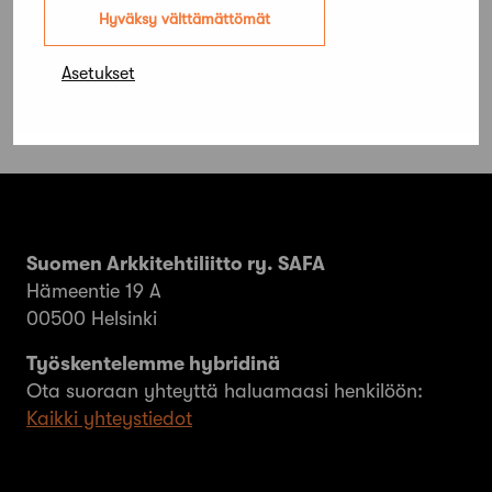
järjestetään toukokuussa Helsingissä
Hyväksy välttämättömät
Asetukset
Suomen Arkkitehtiliitto ry. SAFA
Hämeentie 19 A
00500 Helsinki
Työskentelemme hybridinä
Ota suoraan yhteyttä haluamaasi henkilöön:
Kaikki yhteystiedot