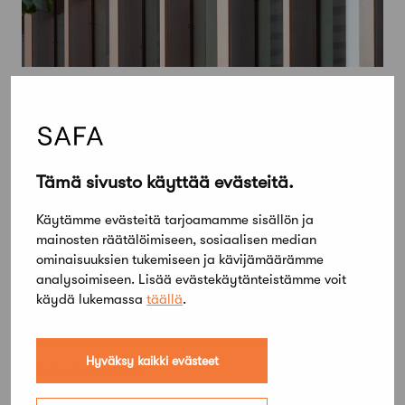
Tämä sivusto käyttää evästeitä.
Käytämme evästeitä tarjoamamme sisällön ja
mainosten räätälöimiseen, sosiaalisen median
ominaisuuksien tukemiseen ja kävijämäärämme
analysoimiseen. Lisää evästekäytänteistämme voit
käydä lukemassa
täällä
.
Hyväksy kaikki evästeet
19 helmikuun, 2019
Vuoden 2019 Arkkitehtipäivät