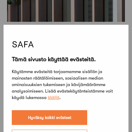
Tämä sivusto käyttää evästeitä.
Käytämme evästeitä tarjoamamme sisällön ja
mainosten räätälöimiseen, sosiaalisen median
ominaisuuksien tukemiseen ja kävijämäärämme
analysoimiseen. Lisää evästekäytänteistämme voit
käydä lukemassa
täällä
.
Hyväksy kaikki evästeet
1 syyskuun, 2022
AOR voitti Karhulan koulukeskuksen