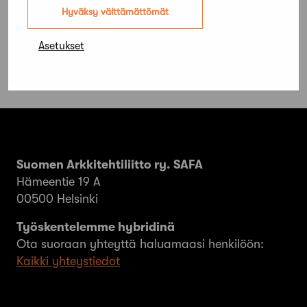
kilpailun
Hyväksy välttämättömät
Asetukset
Suomen Arkkitehtiliitto ry. SAFA
Hämeentie 19 A
00500 Helsinki
Työskentelemme hybridinä
Ota suoraan yhteyttä haluamaasi henkilöön:
Kaikki yhteystiedot