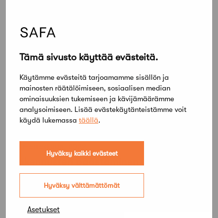
purkamista perustellaan
Tämä sivusto käyttää evästeitä.
Käytämme evästeitä tarjoamamme sisällön ja
mainosten räätälöimiseen, sosiaalisen median
ominaisuuksien tukemiseen ja kävijämäärämme
analysoimiseen. Lisää evästekäytänteistämme voit
käydä lukemassa
täällä
.
22 marraskuun, 2022
Hyväksy kaikki evästeet
Rakennusten päästäminen
“korjauskelvottomaan” kuntoon
puhuttaa asukkaita – joillekin ne ovat
Hyväksy välttämättömät
hirvityksiä, toisille tärkeä osa historiaa
Asetukset