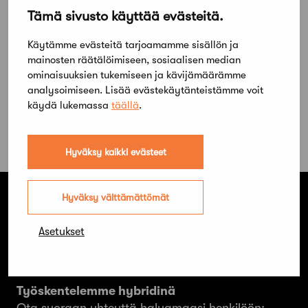
Tämä sivusto käyttää evästeitä.
Käytämme evästeitä tarjoamamme sisällön ja
mainosten räätälöimiseen, sosiaalisen median
ominaisuuksien tukemiseen ja kävijämäärämme
analysoimiseen. Lisää evästekäytänteistämme voit
käydä lukemassa
täällä
.
Hyväksy kaikki evästeet
Hyväksy välttämättömät
Suomen Arkkitehtiliitto ry. SAFA
Asetukset
Hämeentie 19 A
00500 Helsinki
Työskentelemme hybridinä