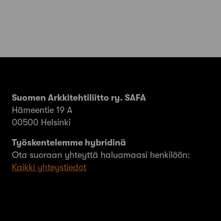
Suomen Arkkitehtiliitto ry. SAFA
Hämeentie 19 A
00500 Helsinki
Työskentelemme hybridinä
Ota suoraan yhteyttä haluamaasi henkilöön:
Kaikki yhteystiedot