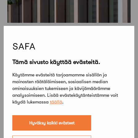
Tämä sivusto käyttää evästeitä.
Käytämme evästeitä tarjoamamme sisällön ja
mainosten räätälöimiseen, sosiaalisen median
ominaisuuksien tukemiseen ja kävijämäärämme
analysoimiseen. Lisää evästekäytänteistämme voit
käydä lukemassa
täällä
.
Hyväksy kaikki evästeet
1 syyskuun, 2022
AOR voitti Karhulan koulukeskuksen