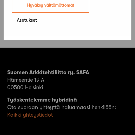
kilpailun
Hyväksy välttämättömät
Asetukset
Suomen Arkkitehtiliitto ry. SAFA
Hämeentie 19 A
00500 Helsinki
Työskentelemme hybridinä
Ota suoraan yhteyttä haluamaasi henkilöön:
Kaikki yhteystiedot