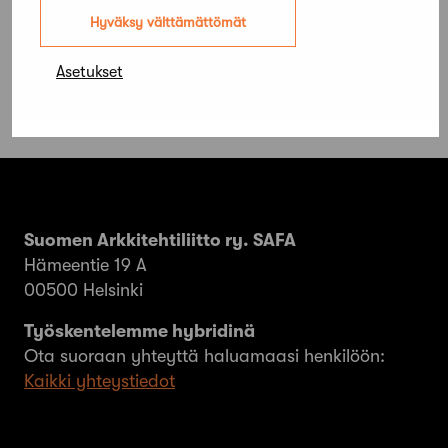
ympäristön paneeli
Hyväksy välttämättömät
Asetukset
Suomen Arkkitehtiliitto ry. SAFA
Hämeentie 19 A
00500 Helsinki
Työskentelemme hybridinä
Ota suoraan yhteyttä haluamaasi henkilöön:
Kaikki yhteystiedot