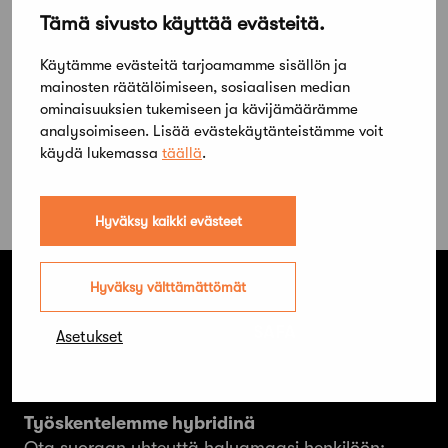
Tämä sivusto käyttää evästeitä.
Käytämme evästeitä tarjoamamme sisällön ja
mainosten räätälöimiseen, sosiaalisen median
ominaisuuksien tukemiseen ja kävijämäärämme
analysoimiseen. Lisää evästekäytänteistämme voit
käydä lukemassa
täällä
.
Hyväksy kaikki evästeet
Hyväksy välttämättömät
Suomen Arkkitehtiliitto ry. SAFA
Asetukset
Hämeentie 19 A
00500 Helsinki
Työskentelemme hybridinä