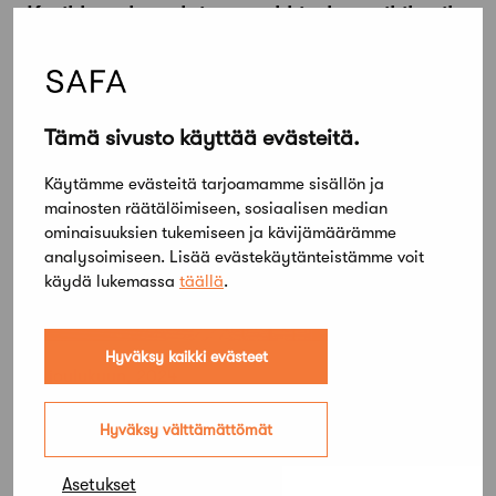
Kurikkatalon yleinen arkkitehtuurikilpailu
on ratkennut
Tämä sivusto käyttää evästeitä.
Käytämme evästeitä tarjoamamme sisällön ja
mainosten räätälöimiseen, sosiaalisen median
ominaisuuksien tukemiseen ja kävijämäärämme
analysoimiseen. Lisää evästekäytänteistämme voit
käydä lukemassa
täällä
.
Hyväksy kaikki evästeet
10 joulukuun, 2024
LUO arkkitehdit, VSU maisema-
Hyväksy välttämättömät
arkkitehdit ja WSP voittivat Raision
keskustan kilpailun
Asetukset