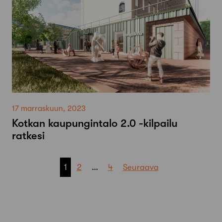
17 marraskuun, 2023
Kotkan kaupungintalo 2.0 -kilpailu
ratkesi
Artikkelien
1
2
…
4
Seuraava
sivutus