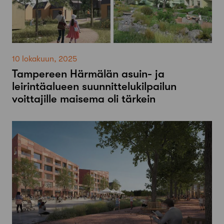
10 lokakuun, 2025
Tampereen Härmälän asuin- ja
leirintäalueen suunnittelukilpailun
voittajille maisema oli tärkein