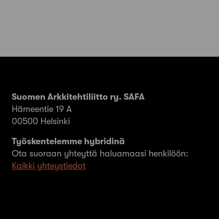
Suomen Arkkitehtiliitto ry. SAFA
Hämeentie 19 A
00500 Helsinki
Työskentelemme hybridinä
Ota suoraan yhteyttä haluamaasi henkilöön:
Kaikki yhteystiedot