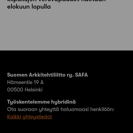
elokuun lopulla
Suomen Arkkitehtiliitto ry. SAFA
Hämeentie 19 A
00500 Helsinki
Työskentelemme hybridinä
Ota suoraan yhteyttä haluamaasi henkilöön:
Kaikki yhteystiedot