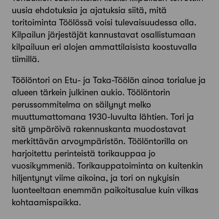
uusia ehdotuksia ja ajatuksia siitä, mitä
toritoiminta Töölössä voisi tulevaisuudessa olla.
Kilpailun järjestäjät kannustavat osallistumaan
kilpailuun eri alojen ammattilaisista koostuvalla
tiimillä.
Töölöntori on Etu- ja Taka-Töölön ainoa torialue ja
alueen tärkein julkinen aukio. Töölöntorin
perussommitelma on säilynyt melko
muuttumattomana 1930-luvulta lähtien. Tori ja
sitä ympäröivä rakennuskanta muodostavat
merkittävän arvoympäristön. Töölöntorilla on
harjoitettu perinteistä torikauppaa jo
vuosikymmeniä. Torikauppatoiminta on kuitenkin
hiljentynyt viime aikoina, ja tori on nykyisin
luonteeltaan enemmän paikoitusalue kuin vilkas
koh­taamispaikka.