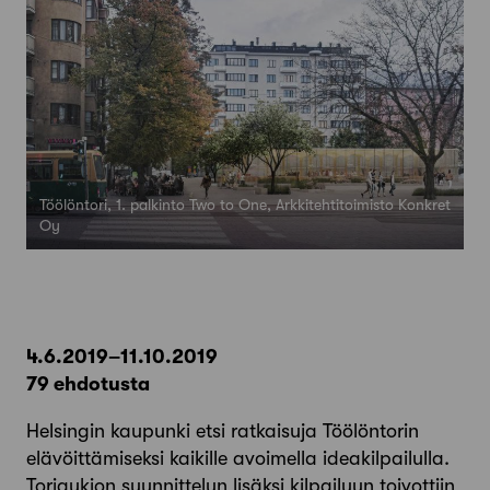
Töölöntori, 1. palkinto Two to One, Arkkitehtitoimisto Konkret
Oy
4.6.2019–11.10.2019
79 ehdotusta
Helsingin kaupunki etsi ratkaisuja Töölöntorin
elävöittämiseksi kaikille avoimella ideakilpailulla.
Toriaukion suunnittelun lisäksi kilpailuun toivottiin