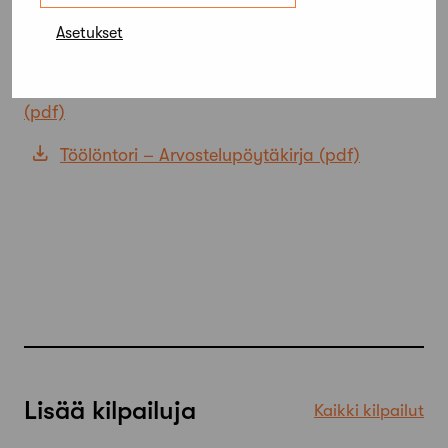
Janne Hovi
Asetukset
Jere Pääkkönen
2019 Töölöntorin ideakilpailun kilpailuohjelma
Töölöntori – Arvostelupöytäkirja
Lisää kilpailuja
Kaikki kilpailut