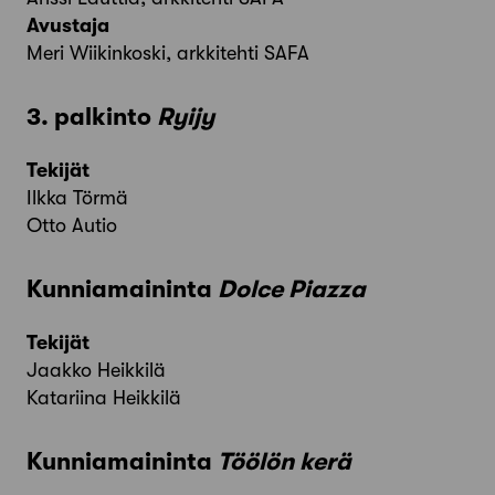
Avustaja
Meri Wiikinkoski, arkkitehti SAFA
3. palkinto
Ryijy
Tekijät
Ilkka Törmä
Otto Autio
Kunniamaininta
Dolce Piazza
Tekijät
Jaakko Heikkilä
Katariina Heikkilä
Kunniamaininta
Töölön kerä