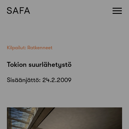
Skip
to
content
Kilpailut:
Ratkenneet
Tokion suurlähetystö
Sisäänjättö:
24.2.2009