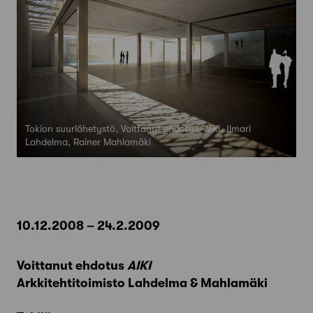
Tokion suurlähetystö, Voittanut ehdotus: AIKI, Ilmari
Lahdelma, Rainer Mahlamäki
10.12.2008 – 24.2.2009
Voittanut ehdotus
AIKI
Arkkitehtitoimisto Lahdelma & Mahlamäki