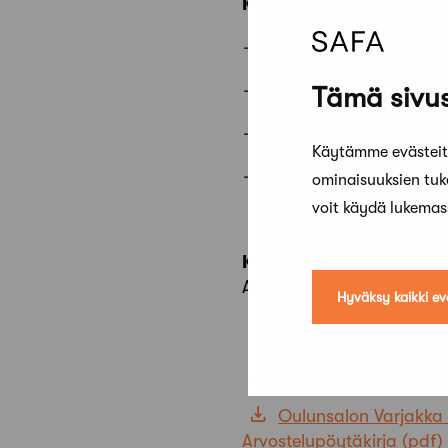
Kutsutut toimistot
– Arkkitehtitoimisto Kristi
– Arkkitehtitoimisto m3
Tämä sivus
– Eriksson Arkkitehdit
Käytämme evästeitä
– Arkkitehdit Sarlin+Sop
ominaisuuksien tu
voit käydä lukema
Kilpailijoiden valisema 
Aaro Artto
Hyväksy kaikki ev
Oulunsalon Varjakka 
Oulunsalon Varjakka
Arvostelupöytäkirja