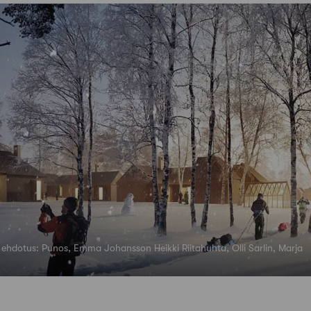
 ehdotus: Punos, Emma Johansson Heikki Riitahuhta, Olli Sarlin, Marja