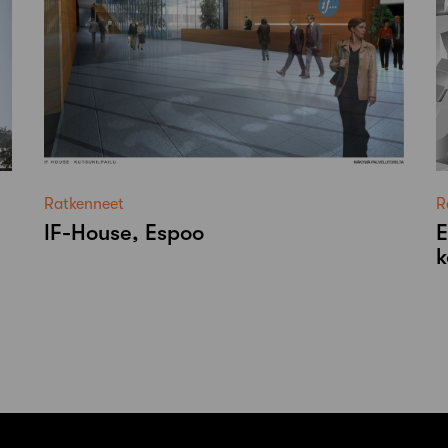
Ratkenneet
R
IF-House, Espoo
E
k