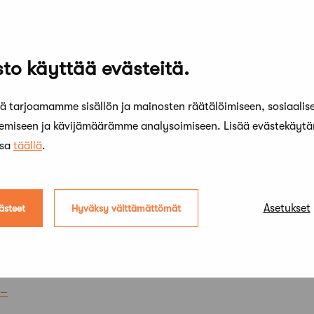
ina Karlsson
to käyttää evästeitä.
 tarjoamamme sisällön ja mainosten räätälöimiseen, sosiaalis
anen ja Arkkitehtitoimisto Emma Johansson
kemiseen ja kävijämäärämme analysoimiseen. Lisää evästekäyt
ssa
täällä
.
tuomariston asiantuntija
Asetukset
ästeet
Hyväksy välttämättömät
– Kilpailuohjelma
 –