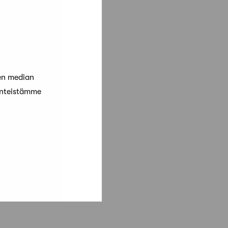
en median
änteistämme