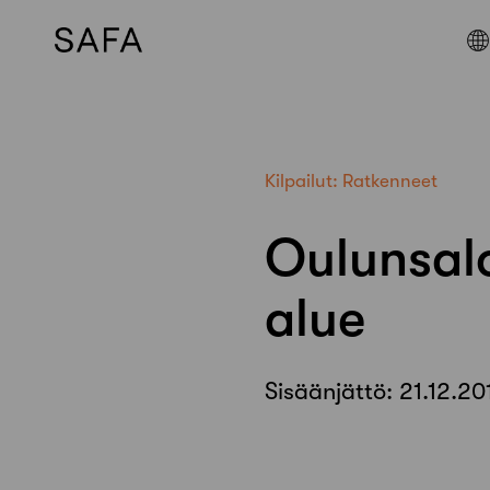
Skip
to
content
Kilpailut:
Ratkenneet
Oulunsalo
alue
Sisäänjättö:
21.12.20