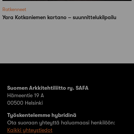
Ratkenneet
Yara Kotkaniemen kartano – suunnittelukilpailu
Suomen Arkkitehtiliitto ry. SAFA
Hämeentie 19 A
00500 Helsinki
Työskentelemme hybridinä
Ota suoraan yhteyttä haluamaasi henkilöön:
Kaikki yhteystiedot