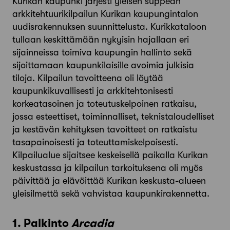
Kurikan kaupunki järjesti yleisen suppean
arkkitehtuurikilpailun Kurikan kaupungintalon
uudisrakennuksen suunnittelusta. Kurikkataloon
tullaan keskittämään nykyisin hajallaan eri
sijainneissa toimiva kaupungin hallinto sekä
sijoittamaan kaupunkilaisille avoimia julkisia
tiloja. Kilpailun tavoitteena oli löytää
kaupunkikuvallisesti ja arkkitehtonisesti
korkeatasoinen ja toteutuskelpoinen ratkaisu,
jossa esteettiset, toiminnalliset, teknistaloudelliset
ja kestävän kehityksen tavoitteet on ratkaistu
tasapainoisesti ja toteuttamiskelpoisesti.
Kilpailualue sijaitsee keskeisellä paikalla Kurikan
keskustassa ja kilpailun tarkoituksena oli myös
päivittää ja elävöittää Kurikan keskusta-alueen
yleisilmettä sekä vahvistaa kaupunkirakennetta.
1. Palkinto
Arcadia