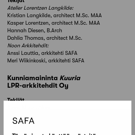
Tekijät
Atelier Lorentzen Langkilde:
Kristian Langkilde, architect M.Sc. MAA
Kasper Lorentzen, architect M.Sc. MAA
Hannah Diesen, B.Arch
Dahlia Thomas, architect M.Sc.
Noon Arkkitehdit:
Anssi Lauttia, arkkitehti SAFA
Meri Wiikinkoski, arkkitehti SAFA
Kunniamaininta
Kuuria
LPR-arkkitehdit Oy
Tekijät
Aleksi Myyryläinen
Sampsa Lehtinen
Pauno Narjus
Taneli Karjalainen