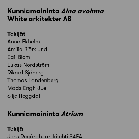
Kunniamaininta
Aina avoinna
White arkitekter AB
Tekijät
Anna Ekholm
Amilia Björklund
Egil Blom
Lukas Nordström
Rikard Sjöberg
Thomas Landenberg
Mads Engh Juel
Silje Heggdal
Kunniamaininta
Atrium
Tekijä
Jens Regårdh, arkkitehti SAFA