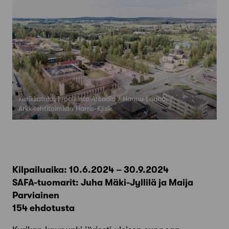
Kurikkatalo, 1. palkinto Arcadia / Hannu Louna,
Arkkitehtitoimisto Harris-Kjisik
Kilpailuaika: 10.6.2024 – 30.9.2024
SAFA-tuomarit: Juha Mäki-Jyllilä ja Maija
Parviainen
154 ehdotusta