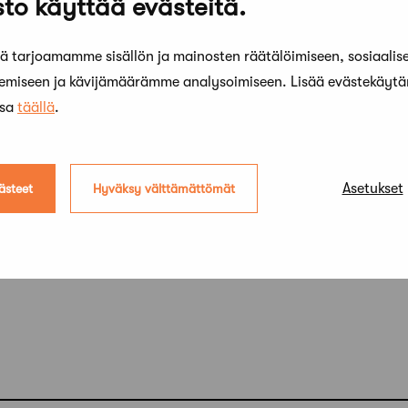
to käyttää evästeitä.
 tarjoamamme sisällön ja mainosten räätälöimiseen, sosiaalis
dit Kontukoski Oy
kemiseen ja kävijämäärämme analysoimiseen. Lisää evästekäyt
ssa
täällä
.
Suomi
Asetukset
ästeet
Hyväksy välttämättömät
a laajennus