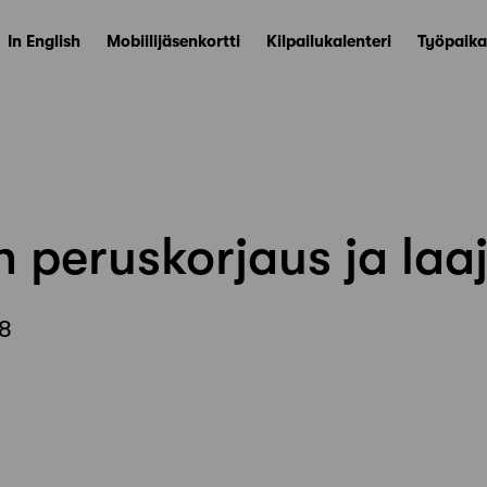
In English
Mobiilijäsenkortti
Kilpailukalenteri
Työpaika
n peruskorjaus ja laa
18