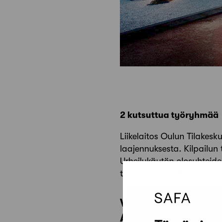
2 kutsuttua työryhmää
Liikelaitos Oulun Tilakesk
laajennuksesta. Kilpailun 
Urheilukäytön olosuhteide
tapahtumien edellytyksiä
Voittaja
Kiitäjä
Arkkitehdit Kontuk