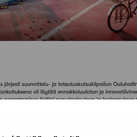
us järjesti suunnittelu- ja toteutuskutsukilpailun Ouluhall
tarkoituksena oli löytää ennakkoluuloton ja innovatiivine
n parantamisen lisäksi peruskorjauksen ja laajennuksen t
.
oski Oy