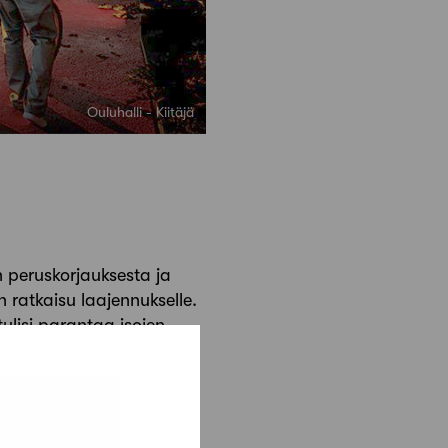
Ouluhalli - Kiitäjä
in peruskorjauksesta ja
n ratkaisu laajennukselle.
ulisi parantaa isojen