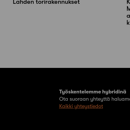
Lahden torirakennukset
K
M
a
k
Työskentelemme hybridinä
Ota suoraan yhteyttä haluama
Kaikki yhteystiedot