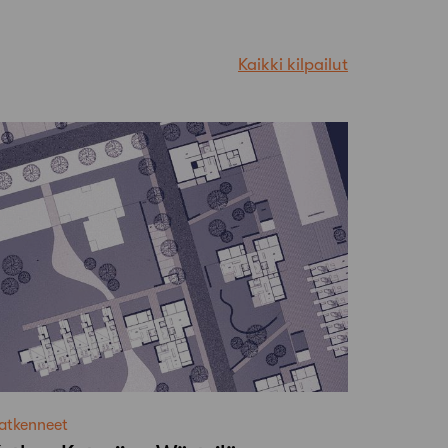
Kaikki kilpailut
atkenneet