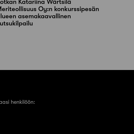
otkan Katariina Wärtsilä
eriteollisuus Oy:n konkurssipesän
lueen asemakaavallinen
utsukilpailu
asi henkilöön: