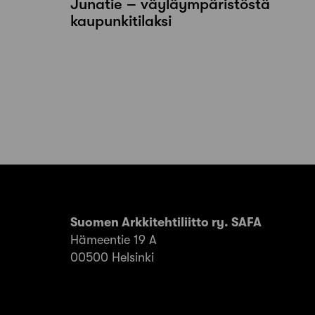
Junatie – väyläympäristöstä
kaupunkitilaksi
Suomen Arkkitehtiliitto ry. SAFA
Hämeentie 19 A
00500 Helsinki