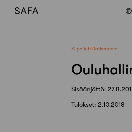
Skip
to
content
Kilpailut:
Ratkenneet
Ouluhalli
Sisäänjättö:
27.8.20
Tulokset:
2.10.2018