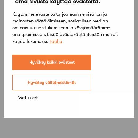
Tämä sivusto käyttää evästeitä.
Käytämme evästeitä tarjoamamme sisällön ja
mainosten räätälöimiseen, sosiaalisen median
ominaisuuksien tukemiseen ja kävijämäärämme
analysoimiseen. Lisää evästekäytänteistämme voit
käydä lukemassa
täällä
.
Hyväksy kaikki evästeet
Hyväksy välttämättömät
Asetukset