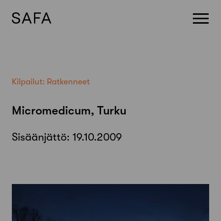
Skip
to
content
Kilpailut:
Ratkenneet
Micromedicum, Turku
Sisäänjättö:
19.10.2009