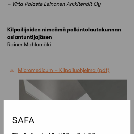
– Virta Palaste Leinonen Arkkitehdit Oy
Kilpailijoiden nimeämä palkintolautakunnan
asiantuntijajäsen
Rainer Mahlamäki
Micromedicum – Kilpailuohjelma