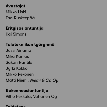
Avustajat
Mikko Liski
Esa Ruskeepää
Erityisasiantuntija
Kai Simons
Talotekniikan työryhmä
Jussi Ainamo
Mika Karilas
Sakari Räntilä
Jyrki Kokko
Mikko Pekonen
Matti Niemi,
Niemi & Co Oy
Rakenneasiantuntija
Vilho Pekkala, Vahanen Oy
Taideteos