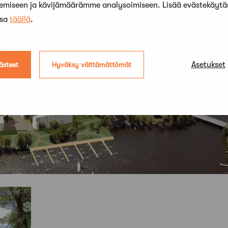
kemiseen ja kävijämäärämme analysoimiseen. Lisää evästekäyt
ssa
täällä
.
Asetukset
ästeet
Hyväksy välttämättömät