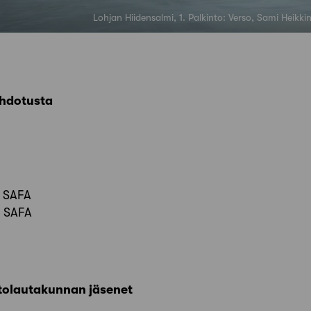
Lohjan Hiidensalmi, 1. Palkinto: Verso, Sami Heikki
ehdotusta
i SAFA
i SAFA
tolautakunnan jäsenet