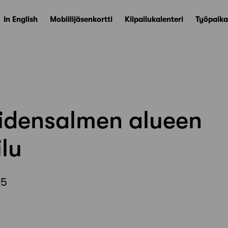
In English
Mobiilijäsenkortti
Kilpailukalenteri
Työpaika
iidensalmen alueen
ilu
05