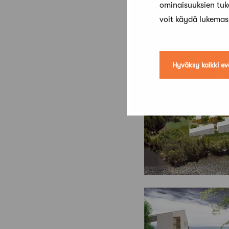
ominaisuuksien tu
voit käydä lukema
Hyväksy kaikki ev