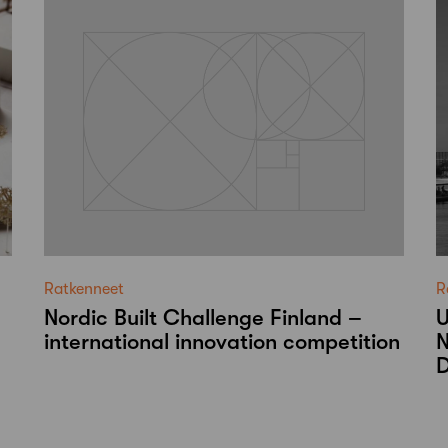
Ratkenneet
R
Nordic Built Challenge Finland –
U
international innovation competition
N
D