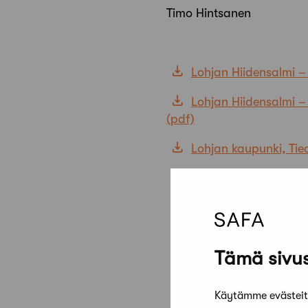
Timo Hintsanen
Lohjan Hiidensalmi –
Lohjan Hiidensalmi –
Lohjan kaupunki, Ti
Lohjan Hiidensalmi, p
Tämä sivus
Käytämme evästeitä