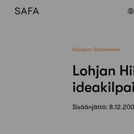
Skip
to
content
Kilpailut:
Ratkenneet
Lohjan H
ideakilpa
Sisäänjättö:
8.12.20