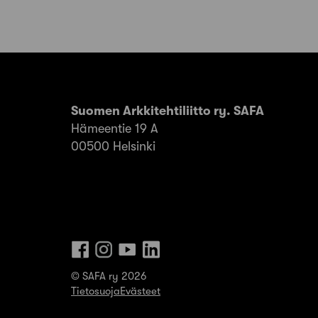
Suomen Arkkitehtiliitto ry. SAFA
Hämeentie 19 A
00500 Helsinki
© SAFA ry 2026
Tietosuoja
Evästeet