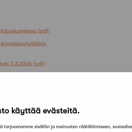
 Kilpailuohjelma
 Arvostelupöytäkirja
edote 3.3.2006
alkitut
to käyttää evästeitä.
 tarjoamamme sisällön ja mainosten räätälöimiseen, sosiaalis