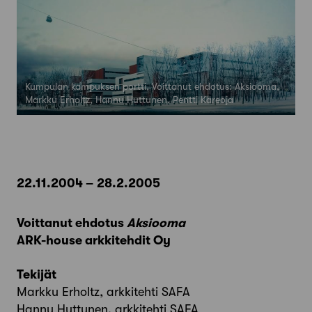
Kumpulan kampuksen portti, Voittanut ehdotus: Aksiooma,
Markku Erholtz, Hannu Huttunen, Pentti Kareoja
22.11.2004 – 28.2.2005
Voittanut ehdotus
Aksiooma
ARK-house arkkitehdit Oy
Tekijät
Markku Erholtz, arkkitehti SAFA
Hannu Huttunen, arkkitehti SAFA