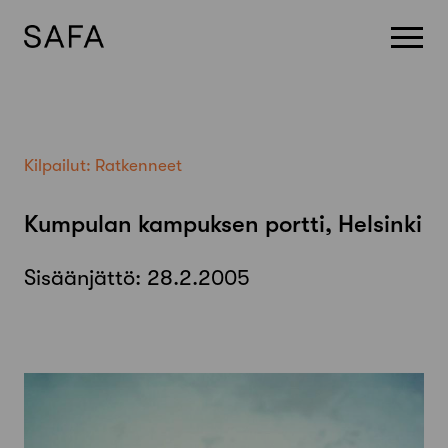
Skip
to
content
Kilpailut:
Ratkenneet
Kumpulan kampuksen portti, Helsinki
Sisäänjättö:
28.2.2005