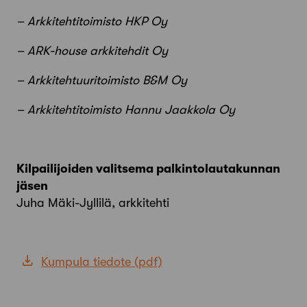
– Arkkitehtitoimisto HKP Oy
– ARK-house arkkitehdit Oy
– Arkkitehtuuritoimisto B&M Oy
– Arkkitehtitoimisto Hannu Jaakkola Oy
Kilpailijoiden valitsema palkintolautakunnan
jäsen
Juha Mäki-Jyllilä, arkkitehti
Kumpula tiedote