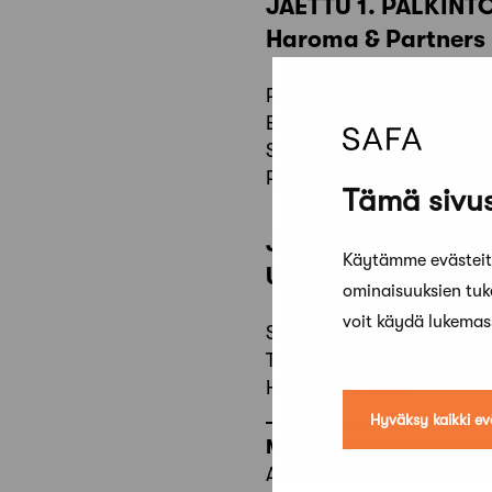
JAETTU 1. PALKINT
Haroma & Partners
Renni Haroma
Esa Ristisuo
Sebastian Rönnblad
Pyry Vihanninjoki
Tämä sivus
JAETTU 1. PALKINT
Käytämme evästeitä
UKI Arkkitehdit
ominaisuuksien tu
voit käydä lukema
Sasu Alasentie
Tuula Tuomi
Henrik Grönqvist
Hyväksy kaikki ev
Mukaan kutsutut toimis
Avarc Arkkitehdit