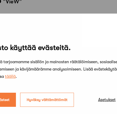
O
”VieW”
to käyttää evästeitä.
O
”Oihonna”
 tarjoamamme sisällön ja mainosten räätälöimiseen, sosiaalis
kemiseen ja kävijämäärämme analysoimiseen. Lisää evästekäyt
ssa
täällä
.
Asetukset
ästeet
Hyväksy välttämättömät
tot