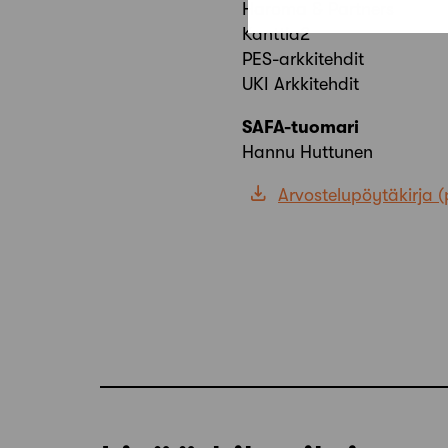
Haroma & Partners
Kanttia2
PES-arkkitehdit
UKI Arkkitehdit
SAFA-tuomari
Hannu Huttunen
Arvostelupöytäkirja