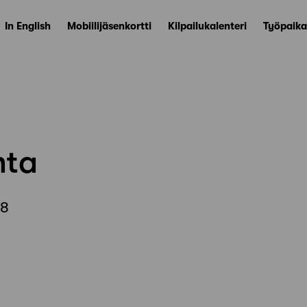
In English
Mobiilijäsenkortti
Kilpailukalenteri
Työpaika
nta
18