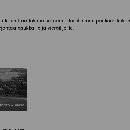
a oli kehittää Inkoon satama-alueelle monipuolinen kokon
ntaa asukkaille ja vierailijoille.
alkinto – VieW