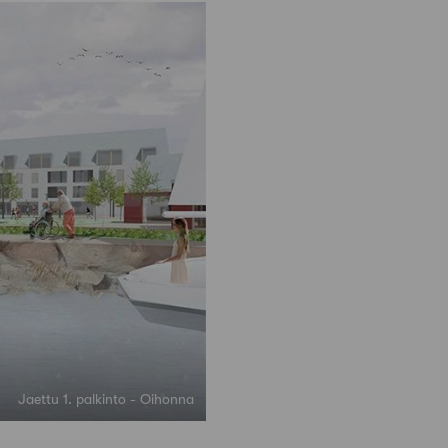
Jaettu 1. palkinto - Oihonna