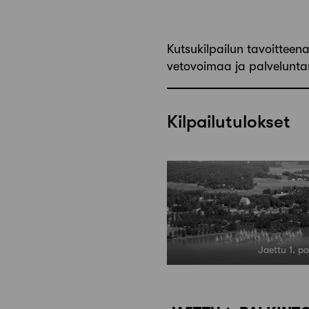
Kutsukilpailun tavoitteen
vetovoimaa ja palveluntarjo
Kilpailutulokset
Jaettu 1. p