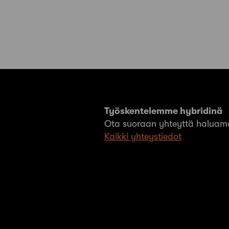
Työskentelemme hybridinä
Ota suoraan yhteyttä haluama
Kaikki yhteystiedot