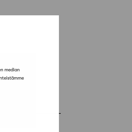
en median
änteistämme