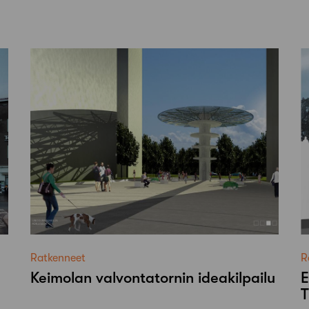
Ratkenneet
R
Keimolan valvontatornin ideakilpailu
E
T