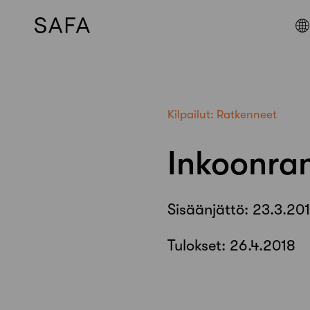
Skip
to
content
Kilpailut:
Ratkenneet
Inkoonra
Sisäänjättö:
23.3.20
Tulokset:
26.4.2018