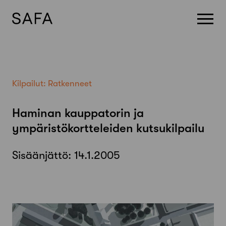
Skip
to
content
Kilpailut:
Ratkenneet
Haminan kauppatorin ja
ympäristökortteleiden kutsukilpailu
Sisäänjättö:
14.1.2005