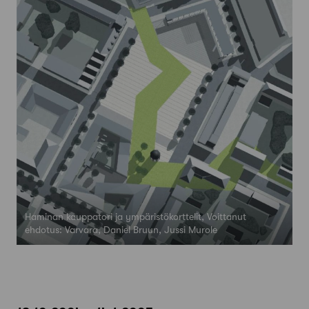
Haminan kauppatori ja ympäristökorttelit, Voittanut
ehdotus: Varvara, Daniel Bruun, Jussi Murole