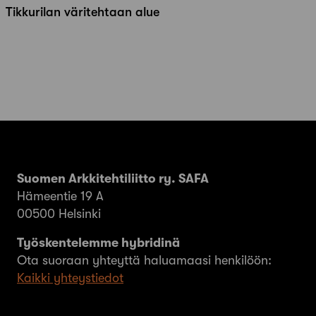
Tikkurilan väritehtaan alue
Suomen Arkkitehtiliitto ry. SAFA
Hämeentie 19 A
00500 Helsinki
Työskentelemme hybridinä
Ota suoraan yhteyttä haluamaasi henkilöön:
Kaikki yhteystiedot