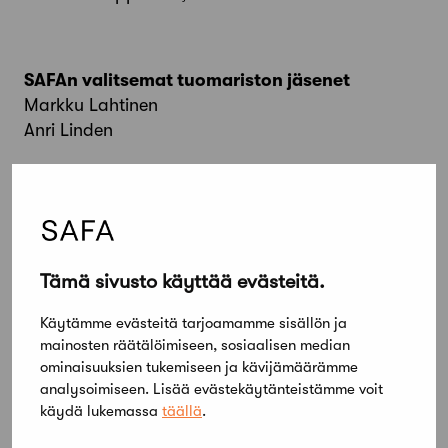
SAFAn valitsemat tuomariston jäsenet
Markku Lahtinen
Anri Linden
Akaan Toijalan keskusta – Kilpailuohjelma
Tämä sivusto käyttää evästeitä.
Akaan Toijalan keskusta –
Arvostelupöytäkirja
Käytämme evästeitä tarjoamamme sisällön ja
mainosten räätälöimiseen, sosiaalisen median
www.akaa.fi
ominaisuuksien tukemiseen ja kävijämäärämme
analysoimiseen. Lisää evästekäytänteistämme voit
käydä lukemassa
täällä
.