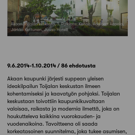
Akaan Toijalan keskusta, 1. Palkinto: Kenno, Adalbert Aapola,
Jarkko Kettunen, Juuso Horelli
9.6.2014-1.10.2014 / 86 ehdotusta
Akaan kaupunki järjesti suppean yleisen
ideakilpailun Toijalan keskustan ilmeen
kohentamiseksi ja kaavatyön pohjaksi. Toijalan
keskustaan toivottiin kaupunkikuvaltaan
valoisaa, raikasta ja modernia ilmettä, joka on
houkutteleva kaikkina vuorokauden- ja
vuodenaikoina. Tavoitteena oli saada
korkeatasoinen suunnitelma, joka tukee asumisen,