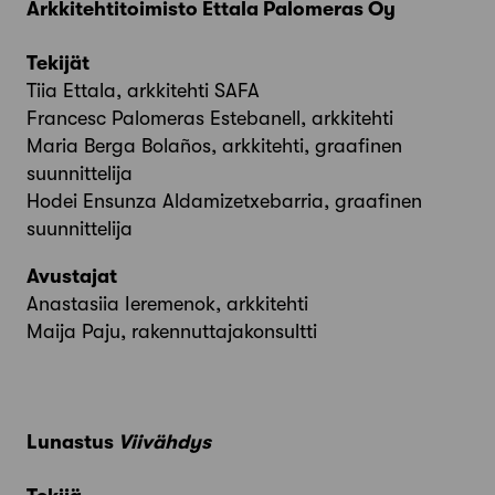
Arkkitehtitoimisto Ettala Palomeras Oy
Tekijät
Tiia Ettala, arkkitehti SAFA
Francesc Palomeras Estebanell, arkkitehti
Maria Berga Bolaños, arkkitehti, graafinen
suunnittelija
Hodei Ensunza Aldamizetxebarria, graafinen
suunnittelija
Avustajat
Anastasiia Ieremenok, arkkitehti
Maija Paju, rakennuttajakonsultti
Lunastus
Viivähdys