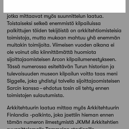
Yksi tällainen reitti ovat arkki­tehtuurikilpailut,
jotka mittaavat myös suunnittelun laatua.
Toistaiseksi selkeä enemmistö kilpailuissa
palkittujen ­töiden tekijöistä on arkkitehtiomisteisia
toimistoja, mutta mukaan mahtuu yhä enemmän
muitakin toimijoita. Viimeisen vuoden aikana ei
ole voinut olla kiinnittämättä huomiota
sijoittajaomisteisen Arcon kilpailumenestykseen.
Tässä numerossa esiteltävän Turun historian ja
tulevaisuuden museon kilpailun voitto taas meni
Siggelle, joka yhdistyi talvella sijoittajaomisteisen
Sarcin kanssa – ­ehdotus tosin oli tehty ennen
toimistojen sulautumista.
Arkkitehtuurin laatua mittaa myös Arkkitehtuurin
Finlandia -palkinto, joka jaettiin hieman ennen
tämän numeron ilmestymistä JKMM Arkkitehtien