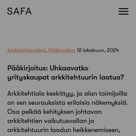
Skip
to
content
Arkkitehtiuutiset
,
Pääkirjoitus
12 lokakuun, 2024
Pääkirjoitus: Uhkaavatko
yrityskaupat arkkitehtuurin laatua?
Arkkitehtiala keskittyy, ja alan toimijoilla
on sen seurauksista erilaisia näkemyksiä.
Osa pelkää kehityksen johtavan
arkkitehtien vaikutusvallan ja
arkkitehtuurin laadun heikkenemiseen,