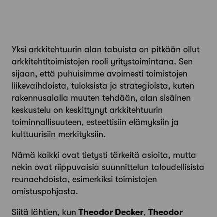
Yksi arkkitehtuurin alan tabuista on pitkään ollut
arkkitehtitoimistojen rooli yritystoimintana. Sen
sijaan, että puhuisimme avoimesti toimistojen
liikevaihdoista, tuloksista ja strategioista, kuten
rakennusalalla muuten tehdään, alan sisäinen
keskustelu on keskittynyt arkkitehtuurin
toiminnallisuuteen, esteettisiin elämyksiin ja
kulttuurisiin merkityksiin.
Nämä kaikki ovat tietysti tärkeitä asioita, mutta
nekin ovat riippuvaisia suunnittelun taloudellisista
reunaehdoista, esimerkiksi toimistojen
omistuspohjasta.
Siitä lähtien, kun
Theodor Decker
,
Theodor