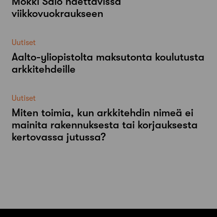
Mökki Salo haettavissa
viikkovuokraukseen
Uutiset
Aalto-​yliopistolta maksutonta koulutusta
arkkitehdeille
Uutiset
Miten toimia, kun arkkitehdin nimeä ei
mainita rakennuksesta tai korjauksesta
kertovassa jutussa?