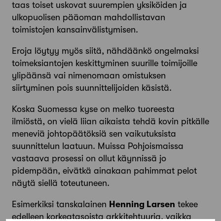
taas toiset uskovat suurempien yksiköiden ja
ulkopuolisen pääoman mahdollistavan
toimistojen kansainvälistymisen.
Eroja löytyy myös siitä, nähdäänkö ongelmaksi
toimeksiantojen keskittyminen suurille toimijoille
ylipäänsä vai nimenomaan omistuksen
siirtyminen pois suunnittelijoiden käsistä.
Koska Suomessa kyse on melko tuoreesta
ilmiöstä, on vielä liian aikaista tehdä kovin pitkälle
meneviä johtopäätöksiä sen vaikutuksista
suunnittelun laatuun. Muissa Pohjoismaissa
vastaava prosessi on ollut käynnissä jo
pidempään, eivätkä ainakaan pahimmat pelot
näytä siellä toteutuneen.
Esimerkiksi tanskalainen
Henning Larsen
tekee
edelleen korkeatasoista arkki­tehtuuria, vaikka