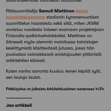
suunnittelemalle Tammelan stadionille.
Pääsuunnittelija
Samuli Miettinen
kertoo
haastattelussamme
stadionin kymmenvuotisen
suunnittelun haasteista sekä siitä, miten JKMM
onnistuu vuodesta toiseen saamaan projektejaan
Finlandia-palkintoehdokkaiksi. Miet­tinen on
äänessä myös aiemmin maini­tussa toimistojen
keskittymistä käsittevässä jutussa, jossa hän
puolustaa voimakkaasti omistajuuden pitämistä
arkkitehtien käsissä.
Kuten vanha sanonta kuuluu: kenen leipää syöt,
sen lauluja laulat.
Pääkirjoitus on julkaistu Arkkitehtiuutisten numerossa 4/24.
Jaa artikkeli