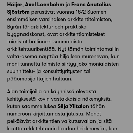
Höijer
,
Axel Loenbohm
ja
Frans Anatolius
Sjöström
perustivat vuonna 1872 Suomen
ensimmäisen varsinaisen arkkitehtitoimiston,
Byrån för arkitektur och praktiska
byggnadskonst, ovat arkkitehtiomisteiset
toimistot hallinneet suomalaista
arkkitehtuurikenttää. Nyt tämän toimintamallin
valta-asema näyttää hiljalleen murenevan, kun
moni tunnettu toimisto siirtyy joko monialaisten
suunnittelu- ja konsulttiyritysten tai
pääomasijoittajien haltuun.
Alan toimijoilla on käynnissä olevasta
kehityksestä kovin vastakkaisia näkemyksiä,
kuten saamme lukea
Silja Ylitalon
tähän
numeroon kirjoittamasta jutusta. Monet
pelkäävät arkkitehtien vaikutusvallan ja sitä
kautta arkkitehtuurin laadun heikkenevän, kun