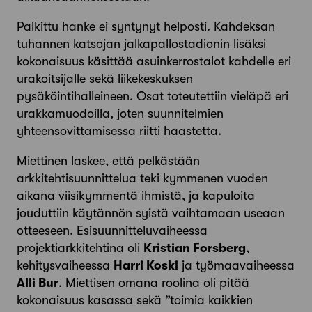
Palkittu hanke ei syntynyt helposti. Kahdeksan
tuhannen katsojan jalkapallostadionin lisäksi
kokonaisuus käsittää asuinkerrostalot kahdelle eri
urakoitsijalle sekä liikekeskuksen
pysäköintihalleineen. Osat toteutettiin vieläpä eri
urakkamuodoilla, joten suunnitelmien
yhteensovittamisessa riitti haastetta.
Miettinen laskee, että pelkästään
arkkitehtisuunnittelua teki kymmenen vuoden
aikana viisikymmentä ihmistä, ja kapuloita
jouduttiin käytännön syistä vaihtamaan useaan
otteeseen. Esisuunnitteluvaiheessa
projektiarkkitehtina oli
Kristian Forsberg
,
kehitys­vaiheessa
Harri Koski
ja työmaavaiheessa
Alli Bur
. Miettisen omana roolina oli pitää
kokonaisuus kasassa sekä ”toimia kaikkien