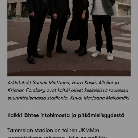
Arkkitehdit Samuli Miettinen, Harri Koski, Alli Bur ja
Kristian ­Forsberg ovat kaikki olleet keskeisissä rooleissa
suunnittelemassa ­stadionia. Kuva: Marjaana Malkamäki
Kaikki lähtee intohimosta ja pitkämielisyydestä
Tammelan stadion on toinen JKMM:n
suunnittelema rakennus, joka on palkittu