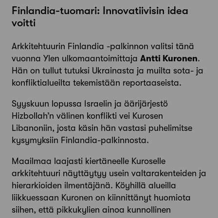
Finlandia-tuomari: Innovatiivisin idea
voitti
Arkkitehtuurin ­Finlandia -­palkinnon valitsi tänä
vuonna Ylen ulkomaantoimittaja
Antti ­Kuronen
.
Hän on tullut tutuksi Ukrainasta ja muilta sota- ja
konflikti­alueilta tekemistään ­reportaaseista.
Syyskuun lopussa Israelin ja äärijärjestö
Hizbollah’n välinen konflikti vei Kurosen
Libanoniin, josta käsin hän vastasi puhelimitse
kysymyksiin Finlandia-palkinnosta.
Maailmaa laajasti kiertäneelle Kuroselle
arkkitehtuuri näyttäytyy usein valtarakenteiden ja
hierarkioiden ilmentäjänä. Köyhillä alueilla
liikkuessaan Kuronen on kiinnittänyt huomiota
siihen, että pikkukylien ainoa kunnollinen