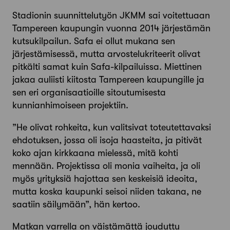
Stadionin suunnittelutyön JKMM sai voitettuaan
Tampereen kaupungin vuonna 2014 järjestämän
kutsukilpailun. Safa ei ollut mukana sen
järjestämisessä, mutta arvostelukriteerit olivat
pitkälti samat kuin Safa-kilpailuissa. Miettinen
jakaa auliisti kiitosta Tampereen kaupungille ja
sen eri organisaatioille sitoutumisesta
kunnianhimoiseen projektiin.
”He olivat rohkeita, kun valitsivat toteutettavaksi
ehdotuksen, jossa oli isoja haasteita, ja pitivät
koko ajan kirkkaana mielessä, mitä kohti
mennään. Pro­jektissa oli monia vaiheita, ja oli
myös yrityksiä hajottaa sen keskeisiä ideoita,
mutta koska kaupunki seisoi ­niiden takana, ne
saatiin säilymään”, hän kertoo.
Matkan varrella on väistämättä jouduttu