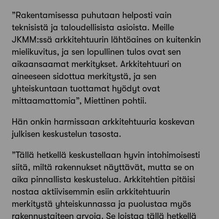
”Rakentamisessa puhutaan helposti vain
teknisistä ja taloudellisista asioista. Meille
JKMM:ssä arkkitehtuurin lähtöaines on kuitenkin
mielikuvitus, ja sen lopullinen tulos ovat sen
aikaansaamat merkitykset. Arkkitehtuuri on
aineeseen sidottua merkitystä, ja sen
yhteiskuntaan tuottamat hyödyt ovat
mittaamattomia”, Miettinen pohtii.
Hän onkin harmissaan arkkitehtuuria koskevan
julkisen keskustelun tasosta.
”Tällä hetkellä keskustellaan hyvin intohimoisesti
siitä, miltä rakennukset näyttävät, mutta se on
aika pinnallista keskustelua. Arkkitehtien pitäisi
nostaa aktiivisemmin esiin arkkitehtuurin
merkitystä yhteiskunnassa ja puolustaa myös
rakennustaiteen arvoja. Se loistaa tällä hetkellä