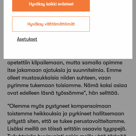
Hyväksy kaikki evästeet
Mikä sitten on vuodesta toiseen jatkuvan menes­
tyksen salaisuus? Miettinen sanoo kaiken
Hyväksy välttämättömät
lähtevän intohimosta ja pitkämielisyydestä, jota
toimiston perustajaosakkaat ovat oppineet
Asetukset
yhteisistä opiskeluvuosista lähtien.
”Arkkitehtikoulussa opimme kaksi asiaa: meitä
opetettiin kilpailemaan, mutta samalla opimme
itse jakamaan ajatuksia ja suunnitelmia. Emme
olleet mustasukkaisia niiden suhteen, vaan
pyrimme tukemaan toisiamme. Nämä kaksi asiaa
ovat edelleen läsnä työssämme”, hän selittää.
”Olemme myös pystyneet kompensoimaan
toistemme heikkouksia ja pyrkineet hallitsemaan
yritystä siten, että se tukee perustavoitteitamme.
Lisäksi meillä on töissä erittäin osaavia tyyppejä.