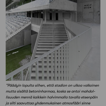
”Päädyin lopulta siihen, että stadion on ulkoa valkoinen
mutta sisältä betoninharmaa, koska se antoi mahdol­
lisuuden mennä kaikkein halvimmalla tavalla eteenpäin
ja silti saavut­taa yhden­mukainen atmosfääri sinne