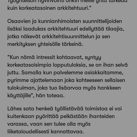
Työyhteisön hyvinvointi onkin meille yhtä tärkeää
kuin korkeatasoinen arkkitehtuuri.”
Osaavien ja kunnianhimoisten suunnittelijoiden
lisäksi laadukas arkkitehtuuri edellyttää tilaajia,
jotka näkevät arkkitehtisuunnittelun ja sen
merkityksen yhteisölle tärkeinä.
”Kun nämä intressit kohtaavat, syntyy
korkeatasoisimpia lopputuloksia, se on ihan selvä
juttu. Samalla kun palvelemme asiakkaitamme,
pyrimme ajattelemaan joka kohteeseen sellaisen
tulokulman, joka tuo lisäarvoa myös hankkeen
käyttäjille”, hän toteaa.
Lähes sata henkeä työllistävää toimistoa ei voi
kuitenkaan pyörittää pelkästään ihanteiden
varassa, vaan sen tulee olla myös
liiketaloudellisesti ­kannattavaa.