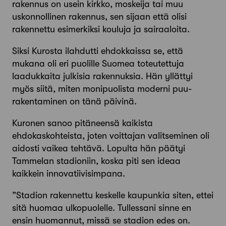
rakennus on usein kirkko, moskeija tai muu
uskonnollinen rakennus, sen sijaan että olisi
rakennettu esimerkiksi kouluja ja sairaaloita.
Siksi Kurosta ilahdutti ehdokkaissa se, että
mukana oli eri puolille Suomea toteutettuja
laadukkaita julkisia rakennuksia. Hän yllättyi
myös siitä, miten monipuolista moderni puu­
rakentaminen on tänä päivinä.
Kuronen sanoo pitäneensä kaikista
ehdokaskohteista, joten voittajan valitseminen oli
aidosti vaikea tehtävä. Lopulta hän päätyi
Tammelan stadioniin, koska piti sen ideaa
kaikkein innovatiivisimpana.
”Stadion rakennettu keskelle kaupunkia siten, ettei
sitä huomaa ulkopuolelle. Tullessani sinne en
ensin huomannut, missä se stadion edes on.