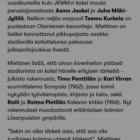
vuosikurssilla kuin JKMM:n kaksi muuta
perustajaosakasta
Asmo Jaaksi
ja
Juha Mäki-
Jyllilä
. Nelikon neljäs osapuoli
Teemu Kurkela
on
puolestaan Otaniemen kasvatteja. Miettinen on
lisäksi kannattanut pikku­pojasta saakka
stadionilla kotiottelunsa pelaavaa
jalkapallojoukkue Ilvestä.
Miettinen lisää, että aivan kivenheiton päässä
stadionista on kaksi hänelle erityisen tärkeää ­
julkista rakennusta,
Timo Penttilän
ja
Kari Virran
suunnit­telema Sampola (1962), jossa toimii
nykyään työväen­opisto, kirjasto ja lukio, sekä
Raili
ja
Reima Pietilän
Kalevan kirkko (1966). Nyt
rakennukset muodostavat eräänlaisen kolmion
Liisanpuiston ympärille.
”Sekin on aika tärkeä asia, että saa olla
tuollaisen kolmion yhtenä kärkenä”, Miettinen