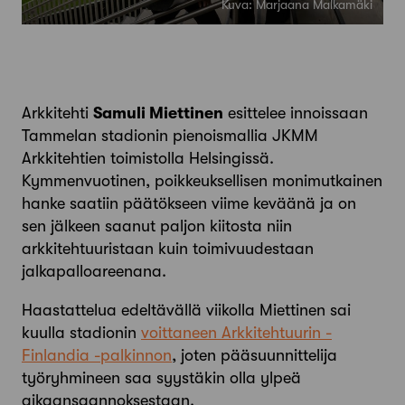
Kuva: Marjaana Malkamäki
Arkkitehti
Samuli Miettinen
esittelee innoissaan
Tammelan stadionin pienoismallia JKMM
Arkkitehtien toimistolla Helsingissä.
Kymmenvuotinen, poikkeuksellisen monimutkainen
hanke saatiin päätökseen viime keväänä ja on
sen jälkeen saanut paljon kiitosta niin
arkkitehtuuristaan kuin toimivuudestaan
jalkapalloareenana.
Haastattelua edeltävällä viikolla Miettinen sai
kuulla stadionin
voittaneen Arkkitehtuurin ­
Finlandia -palkinnon
, joten pääsuunnittelija
työryhmineen saa syystäkin olla ylpeä
aikaansaannoksestaan.