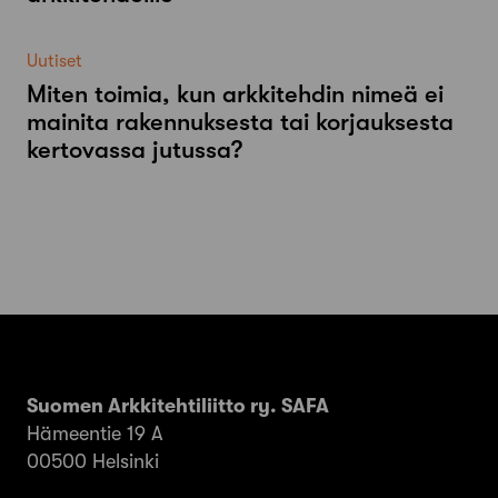
Uutiset
Miten toimia, kun arkkitehdin nimeä ei
mainita rakennuksesta tai korjauksesta
kertovassa jutussa?
Suomen Arkkitehtiliitto ry. SAFA
Hämeentie 19 A
00500 Helsinki