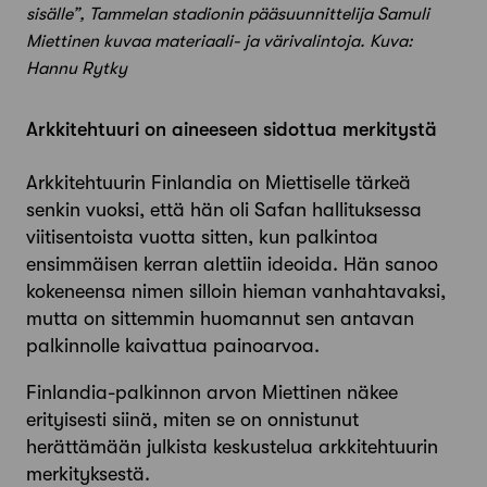
sisälle”, Tammelan stadionin pääsuunnittelija Samuli
Miettinen kuvaa materiaali- ja väri­valintoja. Kuva:
Hannu Rytky
Arkkitehtuuri on aineeseen sidottua merkitystä
Arkkitehtuurin Finlandia on Miettiselle tärkeä
senkin vuoksi, että hän oli Safan hallituksessa
viitisentoista vuotta sitten, kun palkintoa
ensimmäisen kerran alettiin ideoida. Hän sanoo
kokeneensa nimen silloin hieman vanhahtavaksi,
mutta on sittemmin huomannut sen antavan
palkinnolle kaivattua painoarvoa.
Finlandia-palkinnon arvon Miettinen näkee
erityisesti siinä, miten se on onnistunut
herättämään julkista keskustelua arkkitehtuurin
merkityksestä.