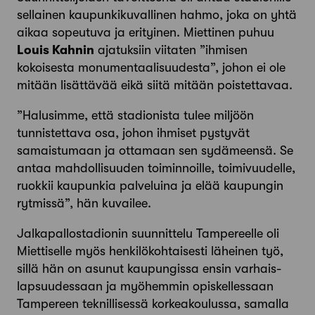
sellainen kaupunkikuvallinen hahmo, joka on yhtä
aikaa sopeutuva ja erityinen. Miettinen puhuu
Louis Kahnin
ajatuk­siin viitaten ”ihmisen
kokoisesta monumentaalisuudesta”, johon ei ole
mitään lisättävää eikä siitä mitään ­poistettavaa.
”Halusimme, että stadionista tulee miljöön
tunnistettava osa, johon ihmiset pystyvät
samaistumaan ja ottamaan sen sydämeensä. Se
antaa mahdollisuuden toiminnoille, toimivuudelle,
ruokkii kaupunkia palveluina ja elää kaupungin
rytmissä”, hän kuvailee.
Jalkapallostadionin suunnittelu Tampereelle oli
Miettiselle myös henkilökohtaisesti läheinen työ,
sillä hän on asunut kaupungissa ensin varhais­
lapsuudessaan ja myöhemmin opiskellessaan
Tampereen teknillisessä korkeakoulussa, samalla