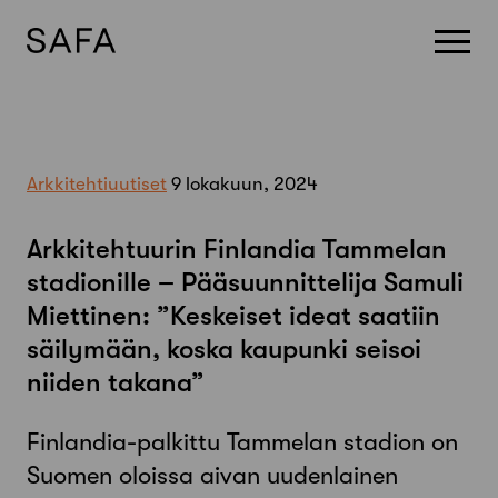
Skip
to
content
Arkkitehtiuutiset
9 lokakuun, 2024
Arkkitehtuurin Finlandia Tammelan
stadionille – Pääsuunnittelija Samuli
Miettinen: ”Keskeiset ideat saatiin
säilymään, koska kaupunki seisoi
niiden takana”
Finlandia-palkittu Tammelan stadion on
Suomen oloissa aivan uudenlainen