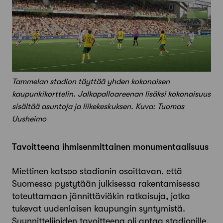
Tammelan stadion täyttää yhden koko­nai­­sen
kaupunkikorttelin. Jalka­palloareenan lisäksi kokonaisuus
sisältää asuntoja ja ­liike­keskuksen. Kuva: Tuomas
Uusheimo
Tavoitteena ihmisen­­­­mittainen monumentaalisuus
Miettinen katsoo stadionin osoittavan, että
Suomessa pystytään julkisessa rakentamisessa
toteuttamaan jännittäviäkin ratkaisuja, jotka
tukevat uudenlaisen kaupungin syntymistä.
Suunnittelijoiden tavoitteena oli antaa stadionille