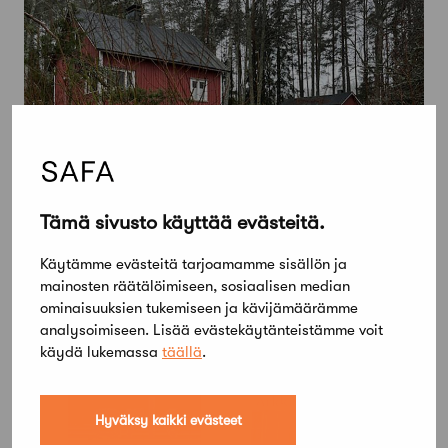
Tämä sivusto käyttää evästeitä.
4 kesäkuun, 2025
Myydään testamenttilahjoituksena
Käytämme evästeitä tarjoamamme sisällön ja
mainosten räätälöimiseen, sosiaalisen median
saatu kesämökkikiinteistö Safan
ominaisuuksien tukemiseen ja kävijämäärämme
jäsenelle
analysoimiseen. Lisää evästekäytänteistämme voit
käydä lukemassa
täällä
.
Hyväksy kaikki evästeet