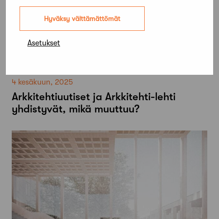
Hyväksy välttämättömät
Asetukset
4 kesäkuun, 2025
Arkkitehtiuutiset ja Arkkitehti-lehti
yhdistyvät, mikä muuttuu?