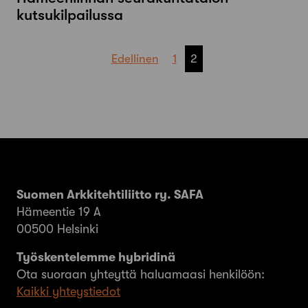
kutsukilpailussa
Artikkelien
Edellinen
1
2
sivutus
Suomen Arkkitehtiliitto ry. SAFA
Hämeentie 19 A
00500 Helsinki
Työskentelemme hybridinä
Ota suoraan yhteyttä haluamaasi henkilöön:
Kaikki yhteystiedot