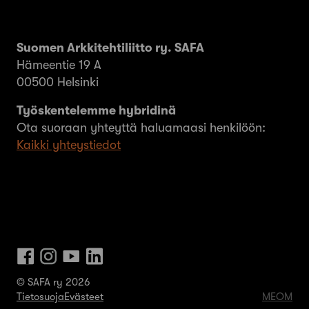
Suomen Arkkitehtiliitto ry. SAFA
Hämeentie 19 A
00500 Helsinki
Työskentelemme hybridinä
Ota suoraan yhteyttä haluamaasi henkilöön:
Kaikki yhteystiedot
© SAFA ry 2026
Tietosuoja
Evästeet
MEOM