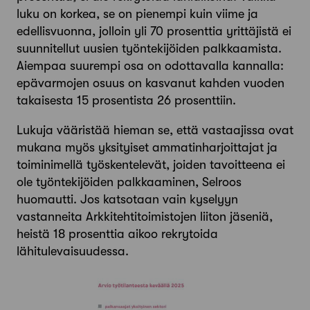
luku on korkea, se on pienempi kuin viime ja
edellisvuonna, jolloin yli 70 prosenttia yrittäjistä ei
suunnitellut uusien työntekijöiden palkkaamista.
Aiempaa suurempi osa on odottavalla kannalla:
epävarmojen osuus on kasvanut kahden vuoden
takaisesta 15 prosentista 26 prosenttiin.
Lukuja vääristää hieman se, että vastaajissa ovat
mukana myös yksityiset ammatinharjoittajat ja
toiminimellä työskentelevät, joiden tavoitteena ei
ole työntekijöiden palkkaaminen, Selroos
huomautti. Jos katsotaan vain kyselyyn
vastanneita Arkkitehtitoimistojen liiton jäseniä,
heistä 18 prosenttia aikoo rekrytoida
lähitulevaisuudessa.