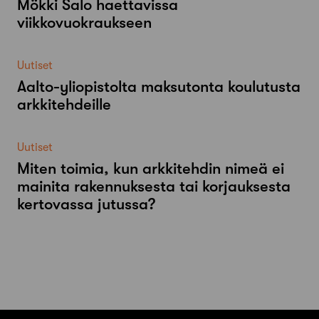
Mökki Salo haettavissa
viikkovuokraukseen
Uutiset
Aalto-​yliopistolta maksutonta koulutusta
arkkitehdeille
Uutiset
Miten toimia, kun arkkitehdin nimeä ei
mainita rakennuksesta tai korjauksesta
kertovassa jutussa?