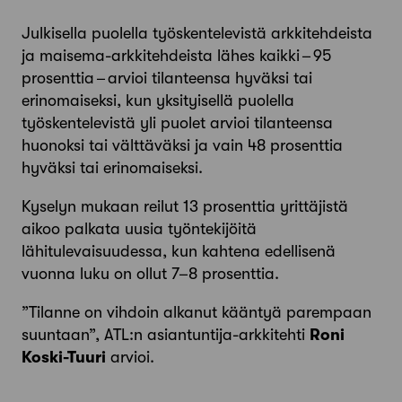
Julkisella puolella työskentelevistä arkkitehdeista
ja maisema-arkkitehdeista lähes kaikki – 95
prosenttia – arvioi tilanteensa hyväksi tai
erinomaiseksi, kun yksityisellä puolella
työskentelevistä yli puolet arvioi tilanteensa
huonoksi tai ­välttäväksi ja vain 48 prosenttia
hyväksi tai erinomaiseksi.
Kyselyn mukaan reilut 13 prosenttia yrittäjistä
aikoo palkata uusia työntekijöitä
lähitulevaisuudessa, kun kahtena edellisenä
vuonna luku on ollut 7–8 prosenttia.
”Tilanne on vihdoin alkanut kääntyä parempaan
suuntaan”, ATL:n asiantuntija-arkkitehti
Roni
Koski-Tuuri
arvioi.