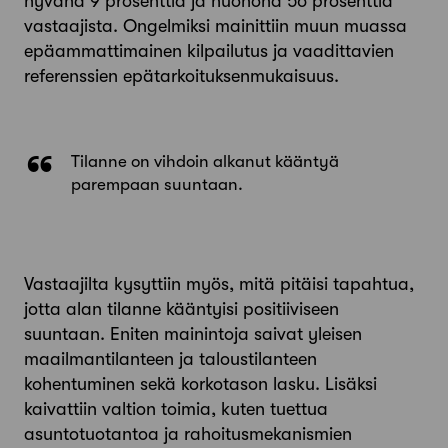
hyvänä 9 prosenttia ja huonona 56 prosenttia
vastaajista. Ongelmiksi mainittiin muun muassa
epäammattimainen kilpailutus ja vaadittavien
referenssien epätarkoituksenmukaisuus.
Tilanne on vihdoin alkanut kääntyä
parempaan suuntaan.
Vastaajilta kysyttiin myös, mitä pitäisi tapahtua,
jotta alan tilanne kääntyisi positiiviseen
suuntaan. Eniten mainintoja saivat yleisen
maailmantilanteen ja taloustilanteen
kohentuminen sekä korkotason lasku. Lisäksi
kaivattiin valtion toimia, kuten tuettua
asuntotuotantoa ja rahoitusmekanismien