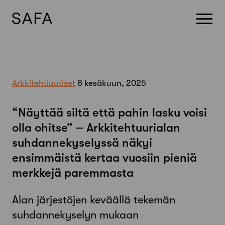
Skip
to
content
Arkkitehtiuutiset
8 kesäkuun, 2025
“Näyttää siltä että pahin lasku voisi
olla ohitse” – Arkkitehtuurialan
suhdannekyselyssä näkyi
ensimmäistä kertaa vuosiin pieniä
merkkejä paremmasta
Alan järjestöjen keväällä tekemän
suhdannekyselyn mukaan