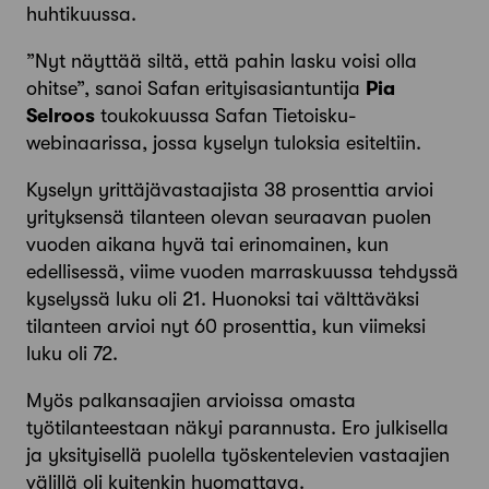
huhtikuussa.
”Nyt näyttää siltä, että pahin lasku voisi olla
ohitse”, sanoi Safan erityisasiantuntija
Pia
Selroos
toukokuussa Safan Tietoisku-
webinaarissa, jossa kyselyn tuloksia esiteltiin.
Kyselyn yrittäjävastaajista 38 prosenttia arvioi
yrityksensä tilanteen olevan seuraavan puolen
vuoden aikana hyvä tai erinomainen, kun
edellisessä, viime vuoden marraskuussa tehdyssä
kyselyssä luku oli 21. Huonoksi tai välttäväksi
tilanteen arvioi nyt 60 prosenttia, kun viimeksi
luku oli 72.
Myös palkansaajien arvioissa omasta
työtilanteestaan näkyi parannusta. Ero julkisella
ja yksityisellä puolella työskentelevien vastaajien
välillä oli kuitenkin huomattava.