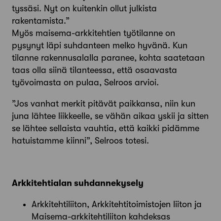
tyssäsi. Nyt on ­kuitenkin ollut julkista
rakentamista.”
Myös maisema-arkkitehtien työ­tilanne on
pysynyt läpi suhdanteen melko hyvänä. Kun
tilanne rakennusalalla paranee, kohta saatetaan
taas olla siinä tilanteessa, että osaavasta
työvoimasta on pulaa, Selroos arvioi.
”Jos vanhat merkit pitävät paikkansa, niin kun
juna lähtee liikkeelle, se vähän aikaa yskii ja sitten
se lähtee sellaista vauhtia, että kaikki pidämme
hatuistamme kiinni”, Selroos totesi.
Arkkitehtialan suhdannekysely
Arkkitehtiliiton, Arkkitehtitoimistojen liiton ja
Maisema-arkkitehtiliiton kahdeksas