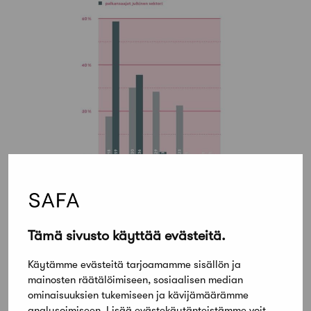
Ongelmia julkisissa hankinnoissa
Tämä sivusto käyttää evästeitä.
Vastaajilta kysyttiin myös näkemystä alan
Käytämme evästeitä tarjoamamme sisällön ja
suurimmista ”muutosajureista”. Selkeäksi
mainosten räätälöimiseen, sosiaalisen median
ykköseksi nousivat vallitsevan suhdanteen
ominaisuuksien tukemiseen ja kävijämäärämme
vaikutukset. Seuraavina tulivat jatkuvasti
analysoimiseen. Lisää evästekäytänteistämme voit