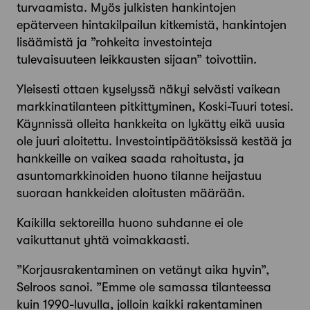
turvaamista. Myös julkisten hankintojen
epäterveen hintakilpailun kitkemistä, hankintojen
lisäämistä ja ”rohkeita investointeja
tulevaisuuteen leikkausten sijaan” toivottiin.
Yleisesti ottaen kyselyssä näkyi selvästi vaikean
markkinatilanteen pitkittyminen, Koski-Tuuri totesi.
Käynnissä olleita hankkeita on lykätty eikä uusia
ole juuri aloitettu. Investointipäätöksissä kestää ja
hankkeille on vaikea saada rahoitusta, ja
asuntomarkkinoiden huono tilanne heijastuu
suoraan hankkeiden aloitusten määrään.
Kaikilla sektoreilla huono suhdanne ei ole
vaikuttanut yhtä voimakkaasti.
”Korjausrakentaminen on vetänyt aika hyvin”,
Selroos sanoi. ”Emme ole samassa tilanteessa
kuin 1990-luvulla, jolloin kaikki rakentaminen