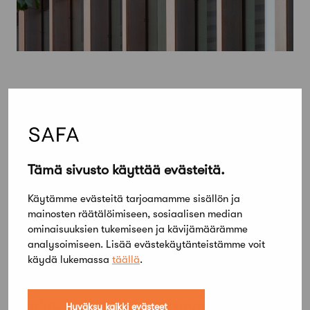
Tämä sivusto käyttää evästeitä.
Käytämme evästeitä tarjoamamme sisällön ja
mainosten räätälöimiseen, sosiaalisen median
ominaisuuksien tukemiseen ja kävijämäärämme
analysoimiseen. Lisää evästekäytänteistämme voit
käydä lukemassa
täällä
.
3 tammikuun, 2023
Kadut, baarit, puistot, saunat – Julkiset
Hyväksy kaikki evästeet