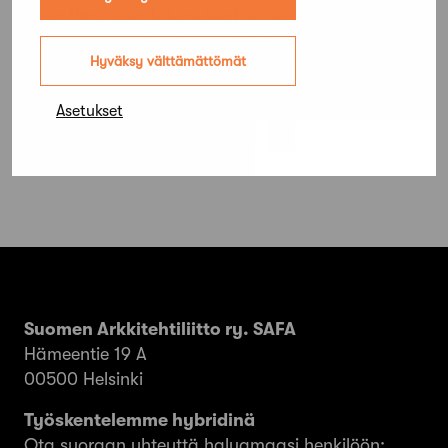
tilat liittyvät kiinteästi queer-elämään,
mutta suunnittelua määrittää
Hyväksy välttämättömät
heteronormi
Asetukset
Artikkelien
Edellinen
1
2
sivutus
Suomen Arkkitehtiliitto ry. SAFA
Hämeentie 19 A
00500 Helsinki
Työskentelemme hybridinä
Ota suoraan yhteyttä haluamaasi henkilöön: