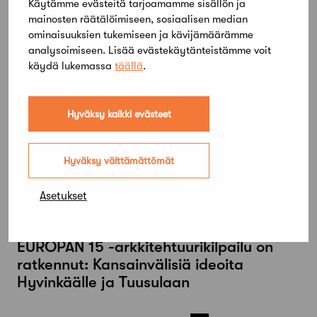
Käytämme evästeitä tarjoamamme sisällön ja
ideoita Hyvinkäälle ja Tuusulaan
mainosten räätälöimiseen, sosiaalisen median
ominaisuuksien tukemiseen ja kävijämäärämme
analysoimiseen. Lisää evästekäytänteistämme voit
käydä lukemassa
täällä
.
Hyväksy kaikki evästeet
Hyväksy välttämättömät
Asetukset
2 joulukuun, 2019
EUROPAN 15 -arkkitehtuurikilpailu on
ratkennut: Kansainvälisiä ideoita
Hyvinkäälle ja Tuusulaan