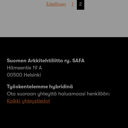
Artikkelien
Edellinen
1
2
sivutus
Suomen Arkkitehtiliitto ry. SAFA
Hämeentie 19 A
00500 Helsinki
Työskentelemme hybridinä
Ota suoraan yhteyttä haluamaasi henkilöön:
Kaikki yhteystiedot