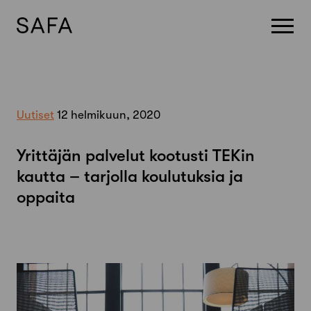
Skip
to
content
Uutiset
12 helmikuun, 2020
Yrittäjän palvelut kootusti TEKin
kautta – tarjolla koulutuksia ja
oppaita