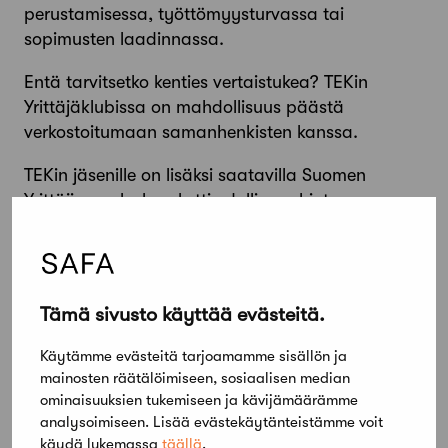
perustamisessa, työttömyysturvassa tai
sopimusten laadinnassa.
Entä tarvitsetko kenties vertaistukea? TEKin
Yrittäjäklubissa on mahdollisuus päästä
verkostoitumaan samanhenkisten kanssa.
TEKin jäsenille on lisäksi saatavilla Suomen
Yrittäjien palvelupaketti edulliseen hintaan,
alennusta erilaisista laskutuspalveluista sekä
vakuutusturvaa yrittäjille.
Kattavat lisätiedot ja hyödyllisiä linkkejä
Tämä sivusto käyttää evästeitä.
löydät
TEKin sivuilta
.
Käytämme evästeitä tarjoamamme sisällön ja
mainosten räätälöimiseen, sosiaalisen median
Jaa artikkeli
ominaisuuksien tukemiseen ja kävijämäärämme
analysoimiseen. Lisää evästekäytänteistämme voit
käydä lukemassa
täällä
.