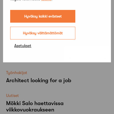
Hyväksy kaikki evästeet
Hyväksy välttämättömät
Asetukset
Lue lisää
Kaikki ajankohtaiset
Työnhakijat
Architect looking for a job
Uutiset
Mökki Salo haettavissa
viikkovuokraukseen