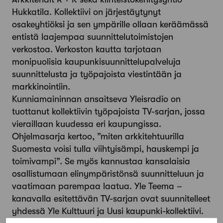
Hukkatila. Kollektiivi on järjestäytynyt
osakeyhtiöksi ja sen ympärille ollaan keräämässä
entistä laajempaa suunnittelutoimistojen
verkostoa. Verkoston kautta tarjotaan
monipuolisia kaupunkisuunnittelupalveluja
suunnittelusta ja työpajoista viestintään ja
markkinointiin.
Kunniamaininnan ansaitseva Yleisradio on
tuottanut kollektiivin työpajoista TV-sarjan, jossa
vieraillaan kuudessa eri kaupungissa.
Ohjelmasarja kertoo, ”miten arkkitehtuurilla
Suomesta voisi tulla viihtyisämpi, hauskempi ja
toimivampi”. Se myös kannustaa kansalaisia
osallistumaan elinympäristönsä suunnitteluun ja
vaatimaan parempaa laatua. Yle Teema –
kanavalla esitettävän TV-sarjan ovat suunnitelleet
yhdessä Yle Kulttuuri ja Uusi kaupunki-kollektiivi.