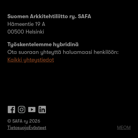
Suomen Arkkitehtiliitto ry. SAFA
Hämeentie 19 A
00500 Helsinki
Työskentelemme hybridinä
Ota suoraan yhteyttä haluamaasi henkilöön:
Kaikki yhteystiedot
© SAFA ry 2026
Tietosuoja
Evästeet
MEOM