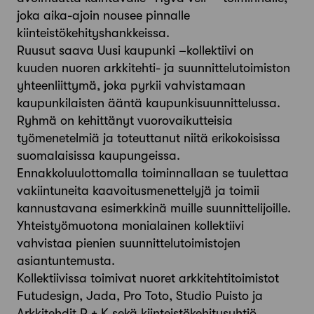
joka aika-ajoin nousee pinnalle
kiinteistökehityshankkeissa.
Ruusut saava Uusi kaupunki –kollektiivi on
kuuden nuoren arkkitehti- ja suunnittelutoimiston
yhteenliittymä, joka pyrkii vahvistamaan
kaupunkilaisten ääntä kaupunkisuunnittelussa.
Ryhmä on kehittänyt vuorovaikutteisia
työmenetelmiä ja toteuttanut niitä erikokoisissa
suomalaisissa kaupungeissa.
Ennakkoluulottomalla toiminnallaan se tuulettaa
vakiintuneita kaavoitusmenettelyjä ja toimii
kannustavana esimerkkinä muille suunnittelijoille.
Yhteistyömuotona monialainen kollektiivi
vahvistaa pienien suunnittelutoimistojen
asiantuntemusta.
Kollektiivissa toimivat nuoret arkkitehtitoimistot
Futudesign, Jada, Pro Toto, Studio Puisto ja
Arkkitehdit R + K sekä kiinteistökehitysyhtiö