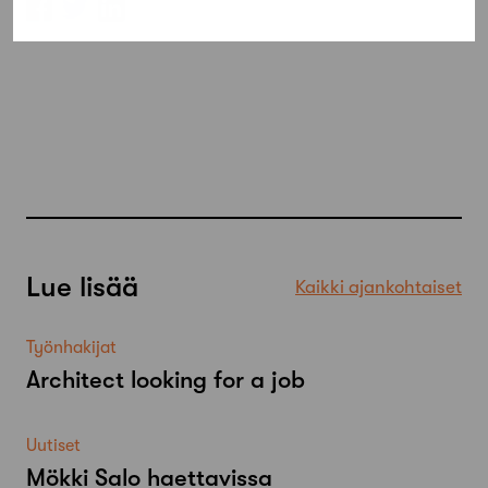
Lue lisää
Kaikki ajankohtaiset
Työnhakijat
Architect looking for a job
Uutiset
Mökki Salo haettavissa