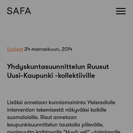
Skip
to
content
Uutiset
24 marraskuun, 2014
Yhdyskuntasuunnittelun Ruusut
Uusi-Kaupunki -kollektiiville
Lisäksi annetaan kunniamaininta Yleisradiolle
intervention tekemisestä näkyväksi kaikille
suomalaisille. Risut annetaan
kaupunkisuunnittelun taustalla piilevälle,
avoimuutta kaihtavalle ”Hyvä veli” –toiminnalle,