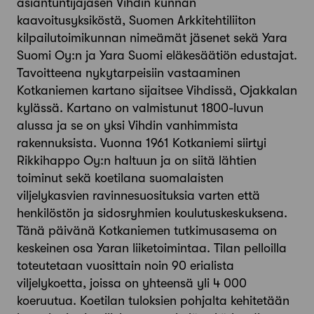
asiantuntijajäsen Vihdin kunnan
kaavoitusyksiköstä, Suomen Arkkitehtiliiton
kilpailutoimikunnan nimeämät jäsenet sekä Yara
Suomi Oy:n ja Yara Suomi eläkesäätiön edustajat.
Tavoitteena nykytarpeisiin vastaaminen
Kotkaniemen kartano sijaitsee Vihdissä, Ojakkalan
kylässä. Kartano on valmistunut 1800-luvun
alussa ja se on yksi Vihdin vanhimmista
rakennuksista. Vuonna 1961 Kotkaniemi siirtyi
Rikkihappo Oy:n haltuun ja on siitä lähtien
toiminut sekä koetilana suomalaisten
viljelykasvien ravinnesuosituksia varten että
henkilöstön ja sidosryhmien koulutuskeskuksena.
Tänä päivänä Kotkaniemen tutkimusasema on
keskeinen osa Yaran liiketoimintaa. Tilan pelloilla
toteutetaan vuosittain noin 90 erialista
viljelykoetta, joissa on yhteensä yli 4 000
koeruutua. Koetilan tuloksien pohjalta kehitetään