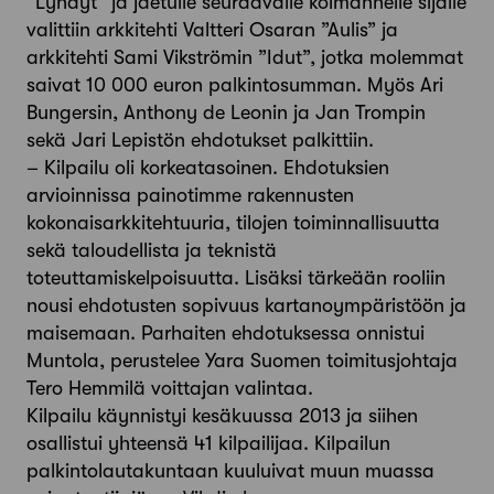
”Lyhdyt” ja jaetulle seuraavalle kolmannelle sijalle
valittiin arkkitehti Valtteri Osaran ”Aulis” ja
arkkitehti Sami Vikströmin ”Idut”, jotka molemmat
saivat 10 000 euron palkintosumman. Myös Ari
Bungersin, Anthony de Leonin ja Jan Trompin
sekä Jari Lepistön ehdotukset palkittiin.
– Kilpailu oli korkeatasoinen. Ehdotuksien
arvioinnissa painotimme rakennusten
kokonaisarkkitehtuuria, tilojen toiminnallisuutta
sekä taloudellista ja teknistä
toteuttamiskelpoisuutta. Lisäksi tärkeään rooliin
nousi ehdotusten sopivuus kartanoympäristöön ja
maisemaan. Parhaiten ehdotuksessa onnistui
Muntola, perustelee Yara Suomen toimitusjohtaja
Tero Hemmilä voittajan valintaa.
Kilpailu käynnistyi kesäkuussa 2013 ja siihen
osallistui yhteensä 41 kilpailijaa. Kilpailun
palkintolautakuntaan kuuluivat muun muassa