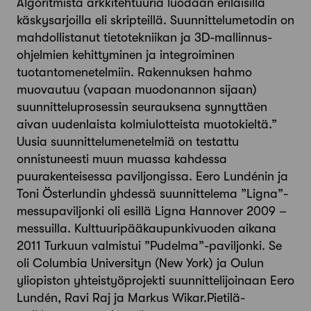
Algoritmista arkkitehtuuria luodaan erilaisilla
käskysarjoilla eli skripteillä. Suunnittelumetodin on
mahdollistanut tietotekniikan ja 3D-mallinnus-
ohjelmien kehittyminen ja integroiminen
tuotantomenetelmiin. Rakennuksen hahmo
muovautuu (vapaan muodonannon sijaan)
suunnitteluprosessin seurauksena synnyttäen
aivan uudenlaista kolmiulotteista muotokieltä.”
Uusia suunnittelumenetelmiä on testattu
onnistuneesti muun muassa kahdessa
puurakenteisessa paviljongissa. Eero Lundénin ja
Toni Österlundin yhdessä suunnittelema ”Ligna”-
messupaviljonki oli esillä Ligna Hannover 2009 –
messuilla. Kulttuuripääkaupunkivuoden aikana
2011 Turkuun valmistui ”Pudelma”-paviljonki. Se
oli Columbia Universityn (New York) ja Oulun
yliopiston yhteistyöprojekti suunnittelijoinaan Eero
Lundén, Ravi Raj ja Markus Wikar.Pietilä-