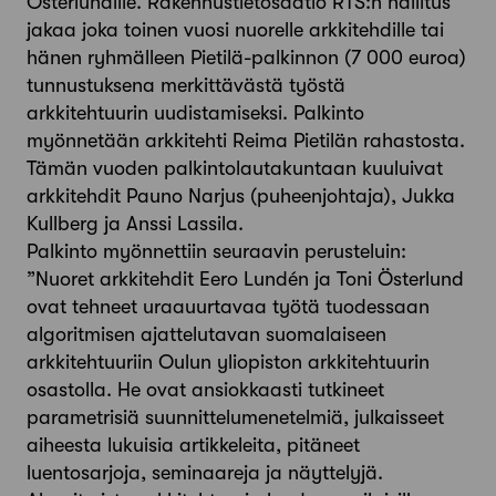
Österlundille. Rakennustietosäätiö RTS:n hallitus
jakaa joka toinen vuosi nuorelle arkkitehdille tai
hänen ryhmälleen Pietilä-palkinnon (7 000 euroa)
tunnustuksena merkittävästä työstä
arkkitehtuurin uudistamiseksi. Palkinto
myönnetään arkkitehti Reima Pietilän rahastosta.
Tämän vuoden palkintolautakuntaan kuuluivat
arkkitehdit Pauno Narjus (puheenjohtaja), Jukka
Kullberg ja Anssi Lassila.
Palkinto myönnettiin seuraavin perusteluin:
”Nuoret arkkitehdit Eero Lundén ja Toni Österlund
ovat tehneet uraauurtavaa työtä tuodessaan
algoritmisen ajattelutavan suomalaiseen
arkkitehtuuriin Oulun yliopiston arkkitehtuurin
osastolla. He ovat ansiokkaasti tutkineet
parametrisiä suunnittelumenetelmiä, julkaisseet
aiheesta lukuisia artikkeleita, pitäneet
luentosarjoja, seminaareja ja näyttelyjä.