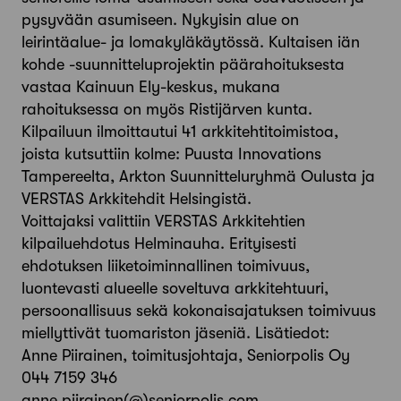
pysyvään asumiseen. Nykyisin alue on
leirintäalue- ja lomakyläkäytössä. Kultaisen iän
kohde -suunnitteluprojektin päärahoituksesta
vastaa Kainuun Ely-keskus, mukana
rahoituksessa on myös Ristijärven kunta.
Kilpailuun ilmoittautui 41 arkkitehtitoimistoa,
joista kutsuttiin kolme: Puusta Innovations
Tampereelta, Arkton Suunnitteluryhmä Oulusta ja
VERSTAS Arkkitehdit Helsingistä.
Voittajaksi valittiin VERSTAS Arkkitehtien
kilpailuehdotus Helminauha. Erityisesti
ehdotuksen liiketoiminnallinen toimivuus,
luontevasti alueelle soveltuva arkkitehtuuri,
persoonallisuus sekä kokonaisajatuksen toimivuus
miellyttivät tuomariston jäseniä. Lisätiedot:
Anne Piirainen, toimitusjohtaja, Seniorpolis Oy
044 7159 346
anne.piirainen(@)seniorpolis.com