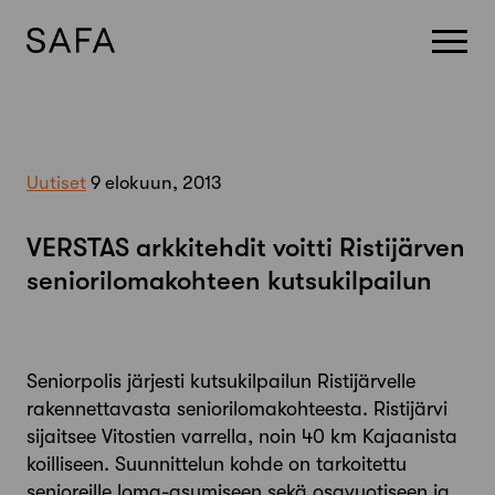
Skip
to
content
Uutiset
9 elokuun, 2013
VERSTAS arkkitehdit voitti Ristijärven
seniorilomakohteen kutsukilpailun
Seniorpolis järjesti kutsukilpailun Ristijärvelle
rakennettavasta seniorilomakohteesta. Ristijärvi
sijaitsee Vitostien varrella, noin 40 km Kajaanista
koilliseen. Suunnittelun kohde on tarkoitettu
senioreille loma-asumiseen sekä osavuotiseen ja