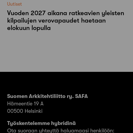
Uutiset
Vuoden 2027 aikana ratkeavien yleisten
kilpailujen verovapaudet haetaan
elokuun lopulla
Suomen Arkkitehtiliitto ry. SAFA
Hämeentie 19 A
00500 Helsinki
Työskentelemme hybridinä
Ota suoraan yhteyttä haluamaasi henkilöön: