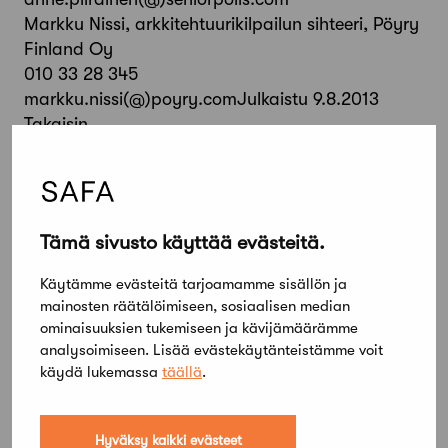
Markku Nissi, arkkitehtuurikilpailun sihteeri, Pöyry
Finland Oy
010 33 28 345
markku.nissi(@)poyry.comJulkaistu 9.8.2013
Takaisin
Jaa artikkeli
Tämä sivusto käyttää evästeitä.
Käytämme evästeitä tarjoamamme sisällön ja
mainosten räätälöimiseen, sosiaalisen median
ominaisuuksien tukemiseen ja kävijämäärämme
analysoimiseen. Lisää evästekäytänteistämme voit
käydä lukemassa
täällä
.
Hyväksy kaikki evästeet