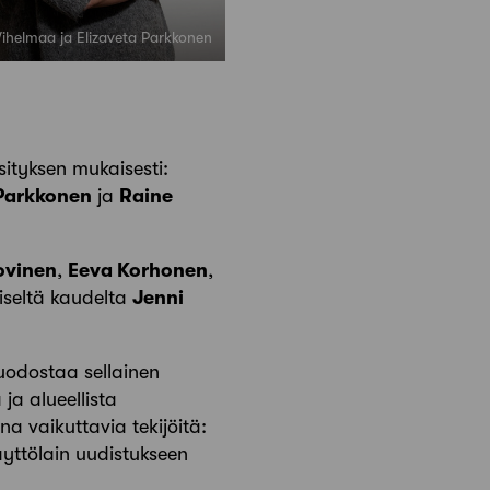
Vihelmaa ja Elizaveta Parkkonen
ityksen mukaisesti:
 Parkkonen
ja
Raine
ovinen
,
Eeva Korhonen
,
liseltä kaudelta
Jenni
muodostaa sellainen
ja alueellista
na vaikuttavia tekijöitä:
yttölain uudistukseen