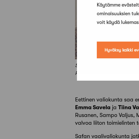
Käytämme evästeitä
ominaisuuksien tu
voit käydä lukema
Hyväksy kaikki ev
Safan hallituksen uudet jäse
Raitio.
Eettinen valiokunta saa en
Emma Savela
ja
Tiina V
Rusanen, Sampo Valjus, M
valvoa liiton toimielinten
Safan vaalivaliokunta jat