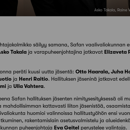
Asko Takala, Raine 
ohtajakolmikko säilyy samana, Safan vaalivaliokunnan es
Asko Takala
ja varapuheenjohtajina jatkavat
Elizaveta
uonna peräti kuusi uutta jäsentä:
Otto Haarala
,
Juha H
uotio
ja
Henri Raitio
. Hallituksen jäseninä jatkavat edel
emi
ja
Ulla Vahtera
.
eena Safan hallituksen jäsenten nimitysesityksessä oli 
 mahdollisimman kattavasti liiton jäsenistöä, osaamista 
livaliokunta huomioi valinnoissa hallitustyöhön ensi vuon
kuminen, rakentamislain asetusvalmistelu ja alueidenkä
iokunnan puheenjohtaja
Eva Geitel
perustelee valintoja.