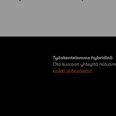
Työskentelemme hybridinä
Ota suoraan yhteyttä haluama
Kaikki yhteystiedot