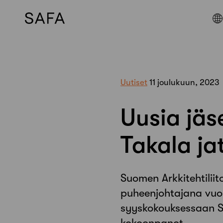
Skip
to
content
Uutiset
11 joulukuun, 2023
Uusia jäs
Takala j
Suomen Arkkitehtiliit
puheenjohtajana vuon
syyskokouksessaan SA
kokoonpanot.