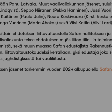
nään Panu Latvala.
Muut vaalivaliokunnan jäsenet, sului
Lindqvist),
Seppo Niiranen
(Pekka Hänninen),
Jussi Vuori
 Kuittinen (Paula Julin),
Noora Koskivaara
(Kirsti Reskal
Inga Vuorinen (Maria Ahokas) sekä Viivi Kotila (Viivi Larri
ittain ehdotuksen liittovaltuustolle Safan hallitukseen j
alivaliokunta tekee ehdotuksen myös liiton tilin- ja toim
enistä, sekä muun muassa Safan edustajista Rakennustie
, liittovaltuustokaudeksi kerrallaan, yksi edustaja jokais
sijayhdistyksestä tai vaaliliitosta.
uksen jäsenet tarkemmin vuoden 2024 alkupuolella
Safan