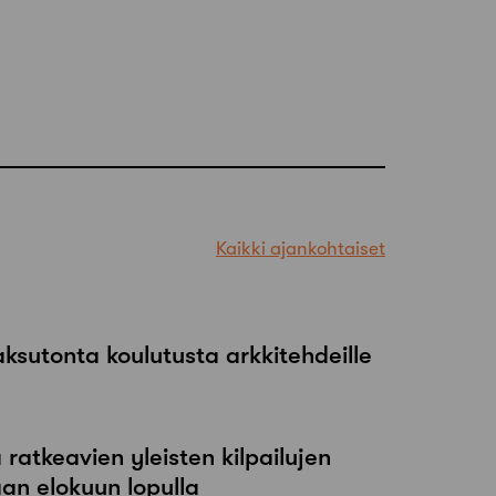
Kaikki ajankohtaiset
maksutonta koulutusta arkkitehdeille
atkeavien yleisten kilpailujen
an elokuun lopulla