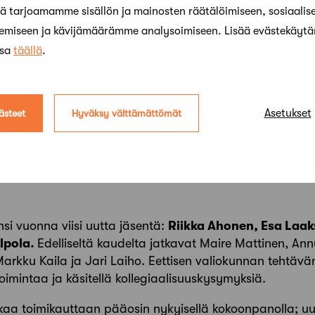
 tarjoamamme sisällön ja mainosten räätälöimiseen, sosiaalis
kemiseen ja kävijämäärämme analysoimiseen. Lisää evästekäyt
ssa
täällä
.
Asetukset
ästeet
Hyväksy välttämättömät
net: Otto Haarala, Juha Hovinen, Eeva Korhonen, Panu Latvala, 
si vuonna viisi uutta jäsentä:
Riikka Ahonen
,
Esa Laa
alpola
.
Edelliseltä kaudelta jatkavat
Maire Mattinen, Ann
arkku Kaila ja Jari Laiho. Eettisen valiokunnan tehtä
 toimintaa ja käsitellä kollegiaalisuuskysymyksiä.
kaa toimikauttaan pääosin nykyisellä kokoonpanolla; uut