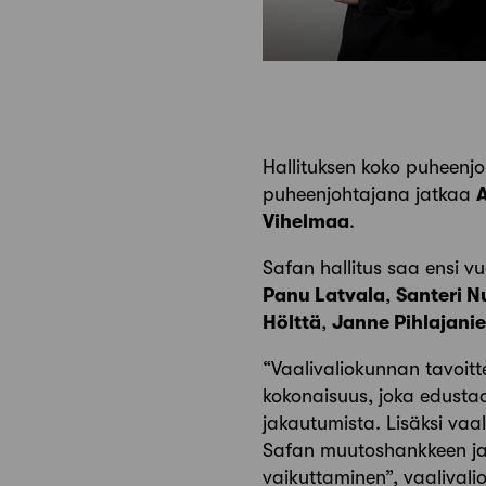
Hallituksen koko puheenj
puheenjohtajana jatkaa
Vihelmaa
.
Safan hallitus saa ensi v
Panu Latvala
,
Santeri N
Hölttä
,
Janne Pihlajani
“Vaalivaliokunnan tavoitt
kokonaisuus, joka edustaa
jakautumista. Lisäksi vaa
Safan muutoshankkeen jat
vaikuttaminen”, vaalival