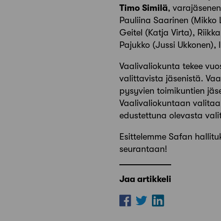
Timo Similä
, varajäsene
Pauliina Saarinen
(Mikko 
Geitel
(Katja Virta),
Riikka
Pajukko (Jussi Ukkonen),
Vaalivaliokunta tekee vuos
valittavista jäsenistä. Va
pysyvien toimikuntien jäs
Vaalivaliokuntaan valitaan
edustettuna olevasta valit
Esittelemme Safan hallit
seurantaan!
Jaa artikkeli