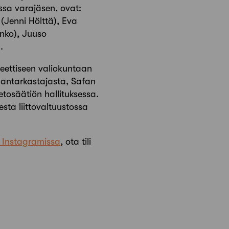
ssa varajäsen, ovat:
 (Jenni Hölttä),
Eva
enko),
Juuso
).
a eettiseen valiokuntaan
innantarkastajasta, Safan
tosäätiön hallituksessa.
esta liittovaltuustossa
 Instagramissa
, ota tili