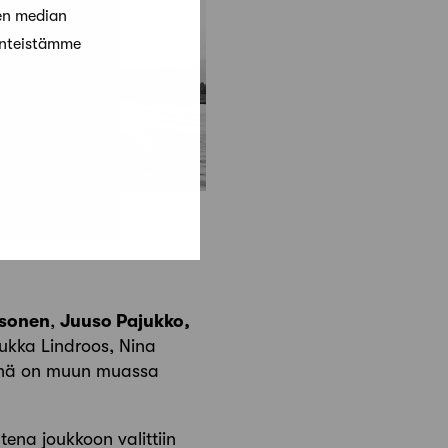
en median
änteistämme
Santeri Nuotio ja Henri
ksonen
,
Juuso Pajukko
,
ukka Lindroos, Nina
vänä on muun muassa
ena joukkoon valittiin