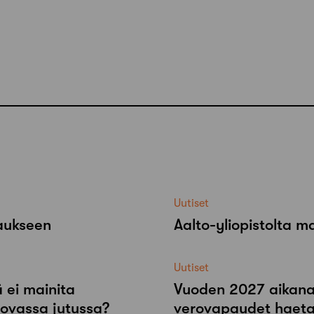
Uutiset
raukseen
Aalto-​yliopistolta 
Uutiset
 ei mainita
Vuoden 2027 aikana r
tovassa jutussa?
verovapaudet haeta