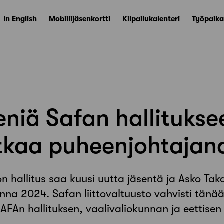
In English
Mobiilijäsenkortti
Kilpailukalenteri
Työpaika
eniä Safan hallitukse
atkaa puheenjohtajan
on hallitus saa kuusi uutta jäsentä ja Asko Tak
na 2024. Safan liittovaltuusto vahvisti tänä
FAn hallituksen, vaalivaliokunnan ja eettisen