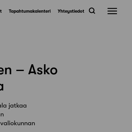
t
Tapahtumakalenteri
Yhteystiedot
en – Asko
a
ala jatkaa
än
 valiokunnan