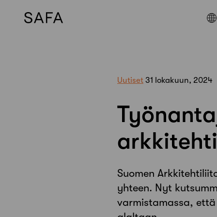
Skip
to
content
Uutiset
31 lokakuun, 2024
Työnantaj
arkkitehti
Suomen Arkkitehtiliit
yhteen. Nyt kutsumm
varmistamassa, että 
alaltaan.