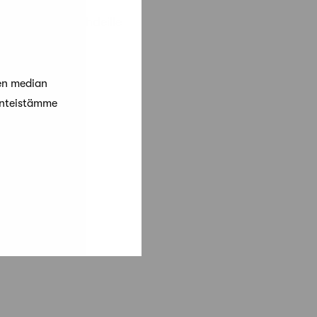
uleville arkkitehdeille
en median
arkkitehtia
änteistämme
sa
aen
omissa