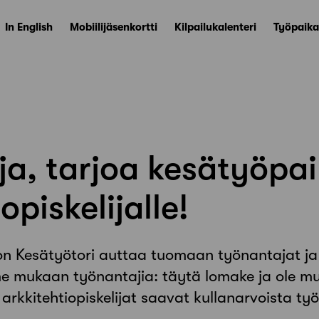
In English
Mobiilijäsenkortti
Kilpailukalenteri
Työpaika
a, tarjoa kesätyöpa
opiskelijalle!
on Kesätyötori auttaa tuomaan työnantajat ja a
e mukaan työnantajia: täytä lomake ja ole m
arkkitehtiopiskelijat saavat kullanarvoista t