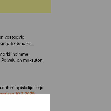
an vastaavia
an arkkitehdiksi.
a. Markkinoimme
sa. Palvelu on maksuton
tehtiopiskelijoille ja
aarissa 10.2.2025
kohdistetussa