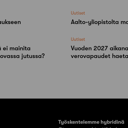
Uutiset
raukseen
Aalto-​yliopistolta 
Uutiset
 ei mainita
Vuoden 2027 aikana r
tovassa jutussa?
verovapaudet haeta
Työskentelemme hybridinä