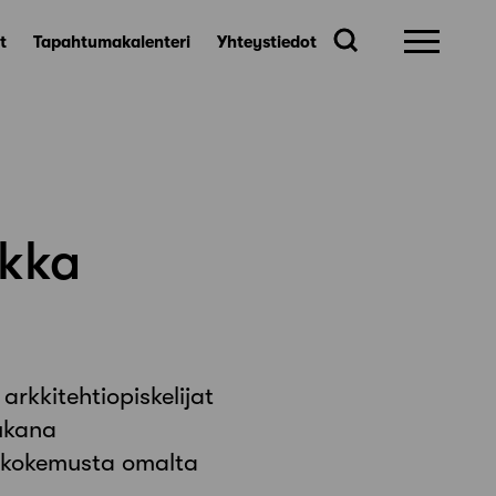
t
Tapahtumakalenteri
Yhteystiedot
ikka
rkkitehtiopiskelijat
ukana
yökokemusta omalta