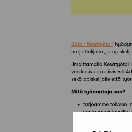
Safan Kesätyötori
hyödytt
harjoittelijoita, ja opis
Ilmoittamalla Kesätyötoril
verkkosivua aktiivisesti A
sekä opiskelijalle että työn
Mitä työnantaja saa?
tarjoamme toiveen mu
vastavalmistuneille 
tarjoamme näkyvyyttä 
uutiskirjeessä alku