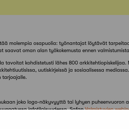
ää molempia osapuolia: työnantajat löytävät tarpeita
kelijat saavat oman alan työkokemusta ennen valmistumista
la tavoitat kohdistetusti lähes 800 arkkitehtiopiskelija
rkkitehtiuutisissa, uutiskirjeissä ja sosiaalisessa medias
 tarjoajalle.
kaan joko logo-näkyvyyttä tai lyhyen puheenvuoron arkki
suunnatussa infotilaisuudessa, Safan
Valmistuvien webin
2-3:ssa arkkitehtiopiskelijoille ja vastavalmistuneille 
vuonna 2025