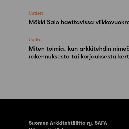
Uutiset
Mökki Salo haettavissa viikkovuok
Uutiset
Miten toimia, kun arkkitehdin nimeä
rakennuksesta tai korjauksesta ker
Suomen Arkkitehtiliitto ry. SAFA