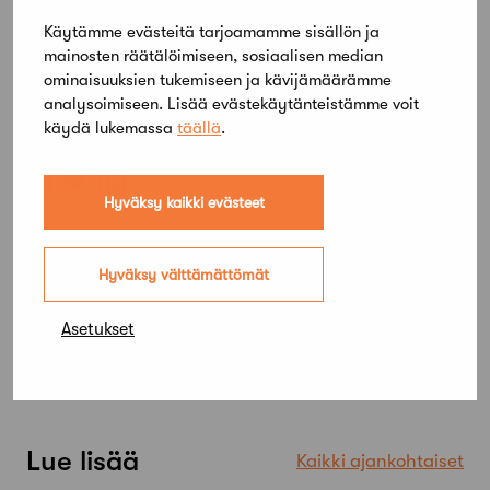
Lisätietoja:https://sananvapauteen.fiJulkaistu
Käytämme evästeitä tarjoamamme sisällön ja
21.9.2017
mainosten räätälöimiseen, sosiaalisen median
Takaisin
ominaisuuksien tukemiseen ja kävijämäärämme
analysoimiseen. Lisää evästekäytänteistämme voit
käydä lukemassa
täällä
.
Jaa artikkeli
Hyväksy kaikki evästeet
Hyväksy välttämättömät
Asetukset
Lue lisää
Kaikki ajankohtaiset