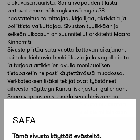
elokuvasensuurista. Sananvapauden tilasta
kertovat oman näkemyksensä myös 38
haastateltua toimittajaa, kirjailijaa, aktivistia ja
poliittista vaikuttajaa. Sivuston tyylikkään ja
selkeän ulkoasun on suunnitellut arkkitehti Maara
Kinnermä.
Sivusto piirtää sata vuotta kattavan aikajanan,
esittelee kiehtovia henkilökuvia ja kuvagallerioita
ja tarjoaa artikkelien avulla monipuolisen
tietopaketin helposti käytettävässä muodossa.
Verkkoteoksen lisäksi tekijät ovat työstäneet
aiheesta näyttelyn Kansalliskirjaston galleriaan.
Sananvapaus on suomalaisen yhteiskunnan
peruspilari ja kansallisaarre. Sivusto muistuttaa
meitä siitä, että sananvapaus ei ole milloinkaan
itsestäänselvyys vaan sitä on aktiivisesti
edistettävä ja vaalittava myös demokraattisissa
Tämä sivusto käyttää evästeitä.
yhteiskunnissa.