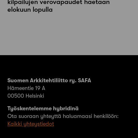
kilpailujen verovapaudet haetaan
elokuun lopulla
Suomen Arkkitehtiliitto ry. SAFA
Hämeentie 19 A
00500 Helsinki
Työskentelemme hybridinä
Ota suoraan yhteyttä haluamaasi henkilöön:
Kaikki yhteystiedot