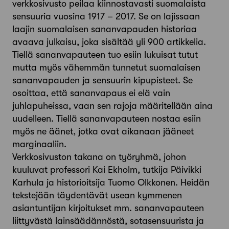
verkkosivusto peilaa kiinnostavasti suomalaista
sensuuria vuosina 1917 – 2017. Se on lajissaan
laajin suomalaisen sananvapauden historiaa
avaava julkaisu, joka sisältää yli 900 artikkelia.
Tiellä sananvapauteen tuo esiin lukuisat tutut
mutta myös vähemmän tunnetut suomalaisen
sananvapauden ja sensuurin kipupisteet. Se
osoittaa, että sananvapaus ei elä vain
juhlapuheissa, vaan sen rajoja määritellään aina
uudelleen. Tiellä sananvapauteen nostaa esiin
myös ne äänet, jotka ovat aikanaan jääneet
marginaaliin.
Verkkosivuston takana on työryhmä, johon
kuuluvat professori Kai Ekholm, tutkija Päivikki
Karhula ja historioitsija Tuomo Olkkonen. Heidän
tekstejään täydentävät usean kymmenen
asiantuntijan kirjoitukset mm. sananvapauteen
liittyvästä lainsäädännöstä, sotasensuurista ja