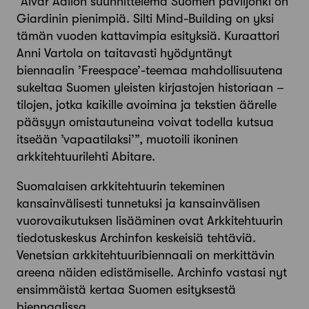
”Alvar Aallon suunnittelema Suomen paviljonki on
Giardinin pienimpiä. Silti Mind-Building on yksi
tämän vuoden kattavimpia esityksiä. Kuraattori
Anni Vartola on taitavasti hyödyntänyt
biennaalin ’Freespace’-teemaa mahdollisuutena
sukeltaa Suomen yleisten kirjastojen historiaan –
tilojen, jotka kaikille avoimina ja tekstien äärelle
pääsyyn omistautuneina voivat todella kutsua
itseään ’vapaatilaksi’”, muotoili ikoninen
arkkitehtuurilehti Abitare.
Suomalaisen arkkitehtuurin tekeminen
kansainvälisesti tunnetuksi ja kansainvälisen
vuorovaikutuksen lisääminen ovat Arkkitehtuurin
tiedotuskeskus Archinfon keskeisiä tehtäviä.
Venetsian arkkitehtuuribiennaali on merkittävin
areena näiden edistämiselle. Archinfo vastasi nyt
ensimmäistä kertaa Suomen esityksestä
biennaalissa.