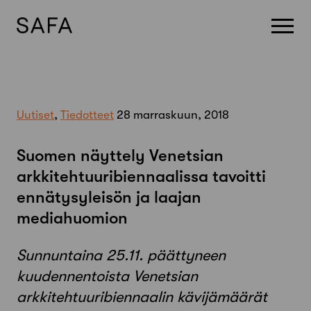
Skip
to
content
Uutiset
,
Tiedotteet
28 marraskuun, 2018
Suomen näyttely Venetsian
arkkitehtuuribiennaalissa tavoitti
ennätysyleisön ja laajan
mediahuomion
Sunnuntaina 25.11. päättyneen
kuudennentoista Venetsian
arkkitehtuuribiennaalin kävijämäärät