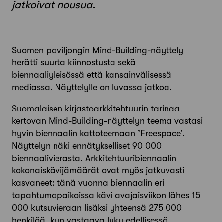
jatkoivat nousua.
Suomen paviljongin Mind-Building-näyttely
herätti suurta kiinnostusta sekä
biennaaliyleisössä että kansainvälisessä
mediassa. Näyttelylle on luvassa jatkoa.
Suomalaisen kirjastoarkkitehtuurin tarinaa
kertovan Mind-Building-näyttelyn teema vastasi
hyvin biennaalin kattoteemaan ’Freespace’.
Näyttelyn näki ennätykselliset 90 000
biennaalivierasta. Arkkitehtuuribiennaalin
kokonaiskävijämäärät ovat myös jatkuvasti
kasvaneet: tänä vuonna biennaalin eri
tapahtumapaikoissa kävi avajaisviikon lähes 15
000 kutsuvieraan lisäksi yhteensä 275 000
henkilöä, kun vastaava luku edellisessä