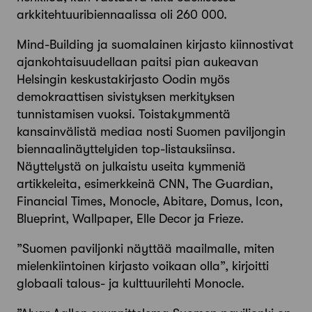
arkkitehtuuribiennaalissa oli 260 000.
Mind-Building ja suomalainen kirjasto kiinnostivat
ajankohtaisuudellaan paitsi pian aukeavan
Helsingin keskustakirjasto Oodin myös
demokraattisen sivistyksen merkityksen
tunnistamisen vuoksi. Toistakymmentä
kansainvälistä mediaa nosti Suomen paviljongin
biennaalinäyttelyiden top-listauksiinsa.
Näyttelystä on julkaistu useita kymmeniä
artikkeleita, esimerkkeinä CNN, The Guardian,
Financial Times, Monocle, Abitare, Domus, Icon,
Blueprint, Wallpaper, Elle Decor ja Frieze.
”Suomen paviljonki näyttää maailmalle, miten
mielenkiintoinen kirjasto voikaan olla”, kirjoitti
globaali talous- ja kulttuurilehti Monocle.