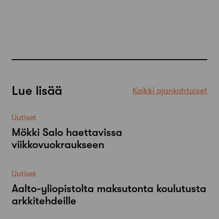
Lue lisää
Kaikki ajankohtaiset
Uutiset
Mökki Salo haettavissa
viikkovuokraukseen
Uutiset
Aalto-​yliopistolta maksutonta koulutusta
arkkitehdeille