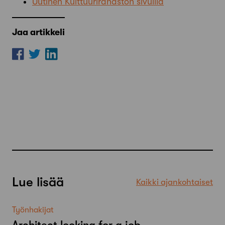
Uutinen Kulttuurirahaston sivuilla
Jaa artikkeli
Lue lisää
Kaikki ajankohtaiset
Työnhakijat
Architect looking for a job