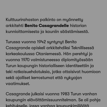
Kulttuurirahaston palkinto on myönnetty
arkkitehti
Benito Casagrandelle
historian
kunnioittamisesta ja kauniin säästämisestä.
Turussa vuonna 1942 syntynyt Benito
Casagrande opiskeli arkkitehdiksi Teknillisessä
korkeakoulussa Otaniemessä. Hän perehtyi jo
vuonna 1970 valmistuneessa diplomityössään
Turun kaupungin historialliseen identiteettiin ja
teki ratkaisuehdotuksia, jotka ottaisivat huomioon
sekä ajalliset kerrostumat että nykyajan
vaatimukset.
Casagrande julkaisi vuonna 1983 Turun vanhan
kaupungin elävöittämissuunnitelman. Se oli pohja
kehitykselle, jossa vanhaa kaupunkimiljöötä