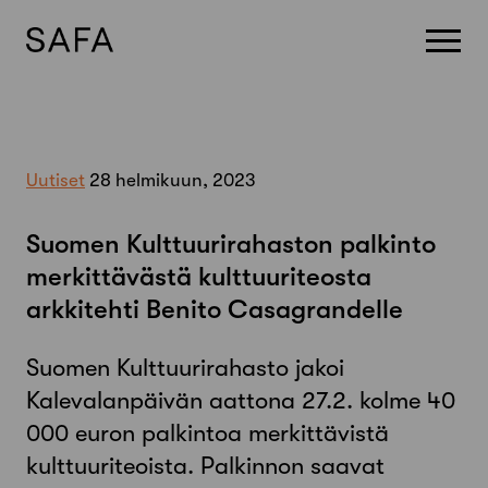
Skip
to
content
Uutiset
28 helmikuun, 2023
Suomen Kulttuurirahaston palkinto
merkittävästä kulttuuriteosta
arkkitehti Benito Casagrandelle
Suomen Kulttuurirahasto jakoi
Kalevalanpäivän aattona 27.2. kolme 40
000 euron palkintoa merkittävistä
kulttuuriteoista. Palkinnon saavat