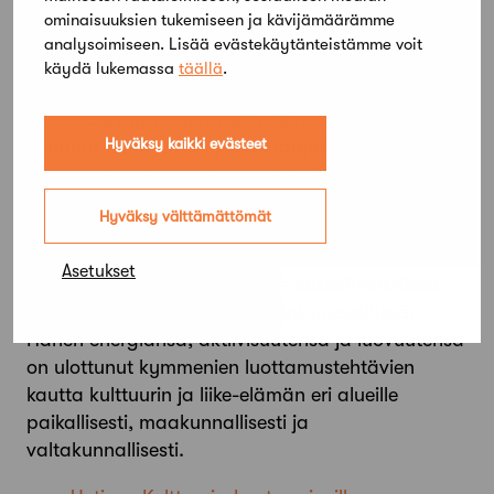
raunioiden ja sinne haudattujen vainajien muisto
ominaisuuksien tukemiseen ja kävijämäärämme
on palautettu rakentamalla paikalle katolinen
analysoimiseen. Lisää evästekäytänteistämme voit
käydä lukemassa
täällä
.
Pyhän Hengen kappeli.
Benito Casagranden vaikutus näkyy eri puolilla
Hyväksy kaikki evästeet
kaupunkia: Turun yliopiston laajalla
kampusalueella, edistyneen tekniikan ja
tieteellisen tutkimuksen keskittymässä Turun
Hyväksy välttämättömät
Tiedepuistossa, kulttuuritilaksi muutetuissa
vanhoissa tehdaskiinteistössä kuten
Asetukset
Manillatehtaalla ja Rettigin tehdaskiinteistössä
sekä lukuisissa liike- ja toimistokiinteistöissä.
Hänen energiansa, aktiivisuutensa ja luovuutensa
on ulottunut kymmenien luottamustehtävien
kautta kulttuurin ja liike-elämän eri alueille
paikallisesti, maakunnallisesti ja
valtakunnallisesti.