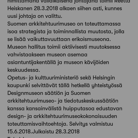
nimittämänä väliaikaisena johtajana toimii Reetta
Heiskanen 28.3.2018 alkaen siihen asti, kunnes
uusi johtaja on valittu.
Suomen arkkitehtuurimuseo on toteuttamassa
isoa strategista ja toiminnallista muutosta, jolla
se lisää vaikuttavuuttaan erikoismuseona.
Museon hallitus toimii aktiivisesti muutoksessa
vahvistaakseen museon asemaa
asiantuntijakentällä ja museon kävijöiden
keskuudessa.
Opetus- ja kulttuuriministeriö sekä Helsingin
kaupunki selvittävät tällä hetkellä yhteistyössä
Designmuseon säätiön ja Suomen
arkkitehtuurimuseo- ja tiedotuskeskussäätiön
kanssa kansainvälistä huipputasoa edustavan
design- ja arkkitehtuurimuseokokonaisuuden
toteuttamisvaihtoehtoja. Selvitys valmistuu
15.6.2018.Julkaistu 28.3.2018