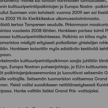
numentti -hanke sai tänään harvinaisen tunnustuksen, 
in kulttuuriperintöpalkintojen ja Europa Nostra -palkin
ullut Suomeen vain kahdesti: vuonna 2009 sen sai Kesäl
na 2002 Yli-Iin Kierikkikeskus ulkomuseotoiminnasta.
mäistä kertaa Tampereen seudulle. Pirkanmaan maakunt
intaa vuodesta 2008 lähtien. Hankkeen parissa toimii Pi
ssa kulttuuriperintökohteessa. Palkinto on kiitos myös ka
maristoa miellytti erityisesti paikallisten yhteisöjen r
ään. Hankkeen katsottiin myös edistävän kestävää kehit
ppaan.
eimmän kulttuuriperintöpalkinnon saajia juhlittiin tän
ngo, Europa Nostran puheenjohtaja, ja EU:n kulttuurist
ät palkintojenjakoseremoniaa ja luovuttivat seitsemän G
ille voittajille. Seitsemän tuomariston valitsemaa Grand 
non. Yleisö valitsi suosikikseen nettiäänestyksessä Kuni
sa. Hanke valittiin lisäksi Grand Prix -voittajaksi.