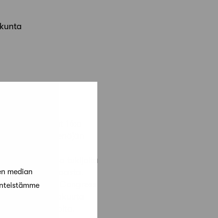
skunta
, jotka edustivat 16:a
in myös Valko-Venäjän
vapaaehtoisia ja tukijoita
en median
oista ja isäntämaasta.
ropean Heritage Congress
änteistämme
a. 22.‒27. toukokuuta
nön asiantuntijoita.