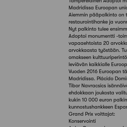
Tamperelainen Adoptoi mo
Madridissa Euroopan union
Aiemmin pääpalkinto on t
restaurointihanke ja vuon
Nyt palkinto tulee ensim
Adoptoi monumentti -toim
vapaaehtoista 20 arvokkaa
arvokkaasta työstään. Tuo
omakseen kulttuuriperintö
leviävän kaikkialle Euroo
Vuoden 2016 Euroopan tärk
Madridissa. Plácido Domi
Tibor Navracsics isännöiv
ehdokkaan joukosta valitu
kukin 10 000 euron palkin
kunnostushankkeen Espanjas
Grand Prix voittajat:
Konservointi