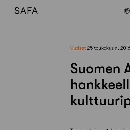
Skip
to
content
Uutiset
25 toukokuun, 201
Suomen A
hankkeel
kulttuuri