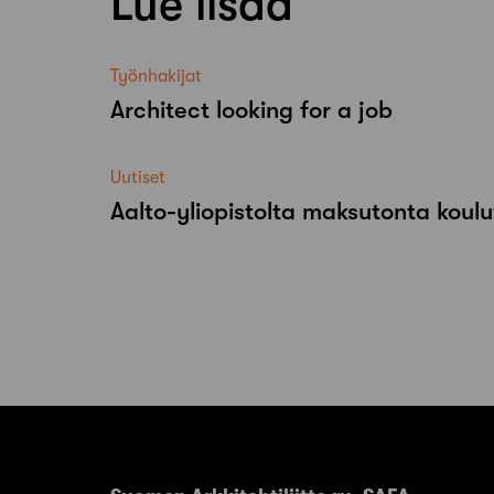
Lue lisää
Työnhakijat
Architect looking for a job
Uutiset
Aalto-​yliopistolta maksutonta koulu