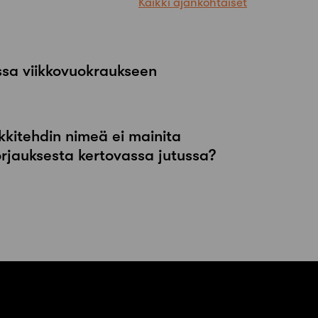
Kaikki ajankohtaiset
ssa viikkovuokraukseen
kkitehdin nimeä ei mainita
orjauksesta kertovassa jutussa?