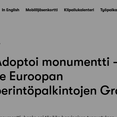
In English
Mobiilijäsenkortti
Kilpailukalenteri
Työpaika
6
doptoi monumentti 
le Euroopan
perintöpalkintojen Gr