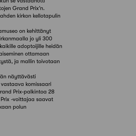
kun se vastaanotti
tojen Grand Prix’n.
ahden kirkon kellotapulin
amuseo on kehittänyt
rkanmaalla jo yli 300
ikille adoptoijille heidän
ohkaiseminen ottamaan
ystä, ja mallin toivotaan
ään näyttävästi
a vastaava komissaari
rand Prix-palkintoa 28
Prix -voittajaa saavat
nkaan polun