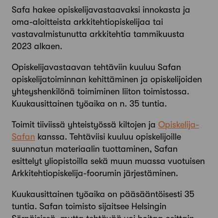
Safa hakee opiskelijavastaavaksi innokasta ja
oma-aloitteista arkkitehtiopiskelijaa tai
vastavalmistunutta arkkitehtia tammikuusta
2023 alkaen.
Opiskelijavastaavan tehtäviin kuuluu Safan
opiskelijatoiminnan kehittäminen ja opiskelijoiden
yhteyshenkilönä toimiminen liiton toimistossa.
Kuukausittainen työaika on n. 35 tuntia.
Toimit tiiviissä yhteistyössä kiltojen ja
Opiskelija-
Safan
kanssa. Tehtäviisi kuuluu opiskelijoille
suunnatun materiaalin tuottaminen, Safan
esittelyt yliopistoilla sekä muun muassa vuotuisen
Arkkitehtiopiskelija-foorumin järjestäminen.
Kuukausittainen työaika on pääsääntöisesti 35
tuntia. Safan toimisto sijaitsee Helsingin