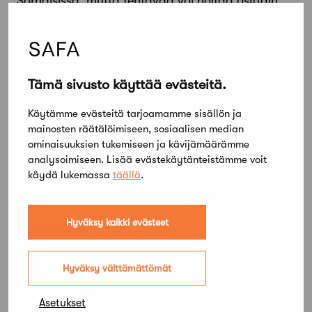
Sörnäisissä, mutta tehtävää voi hoitaa osittain
myös etänä. Sopimus solmitaan vähintään
vuoden ajaksi. Tehtävän menestyksekäs
hoitaminen vaatii hyviä viestintätaitoja, hyvää
Suomen kielen taitoa, avointa mieltä sekä
Tämä sivusto käyttää evästeitä.
aloitekykyä.
Käytämme evästeitä tarjoamamme sisällön ja
Nykyinen opiskelijavastaava perehdyttää sinut
mainosten räätälöimiseen, sosiaalisen median
tehtäviisi tammikuun aikana.
ominaisuuksien tukemiseen ja kävijämäärämme
analysoimiseen. Lisää evästekäytänteistämme voit
Lähetä hakemuksesi, CV:si ja portfoliosi
käydä lukemassa
täällä
.
17.12.2023 mennessä
osoitteeseen
opiskelijavastaava@safa.fi
Hyväksy kaikki evästeet
Hakemukset ja lisätietoja:
Eeva Rosenqvist, opiskelijavastaava
opiskelijavastaava@safa.fi
Hyväksy välttämättömät
Asetukset
Jaa artikkeli