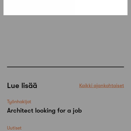
Lue lisää
Kaikki ajankohtaiset
Työnhakijat
Architect looking for a job
Uutiset