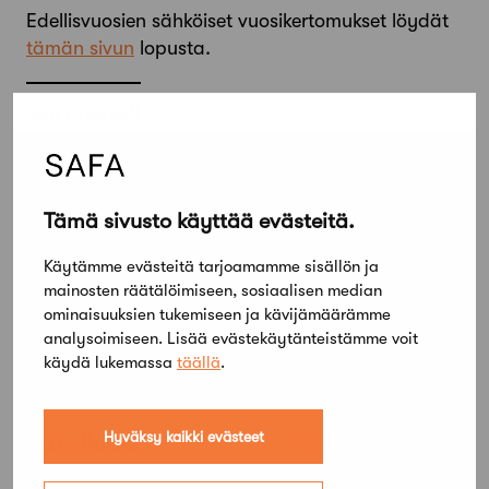
Edellisvuosien sähköiset vuosikertomukset löydät
tämän sivun
lopusta.
Jaa artikkeli
Tämä sivusto käyttää evästeitä.
Käytämme evästeitä tarjoamamme sisällön ja
mainosten räätälöimiseen, sosiaalisen median
ominaisuuksien tukemiseen ja kävijämäärämme
analysoimiseen. Lisää evästekäytänteistämme voit
käydä lukemassa
täällä
.
Lue lisää
Hyväksy kaikki evästeet
Kaikki ajankohtaiset