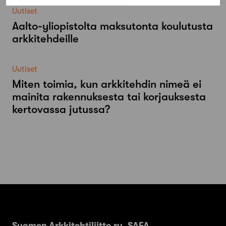
Uutiset
Aalto-​yliopistolta maksutonta koulutusta
arkkitehdeille
Uutiset
Miten toimia, kun arkkitehdin nimeä ei
mainita rakennuksesta tai korjauksesta
kertovassa jutussa?
Suomen Arkkitehtiliitto ry. SAFA