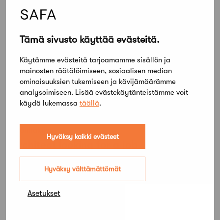
Tämä sivusto käyttää evästeitä.
Käytämme evästeitä tarjoamamme sisällön ja
mainosten räätälöimiseen, sosiaalisen median
ominaisuuksien tukemiseen ja kävijämäärämme
analysoimiseen. Lisää evästekäytänteistämme voit
Lue lisää
Kaikki ajankohtaiset
käydä lukemassa
täällä
.
Työnhakijat
Hyväksy kaikki evästeet
Architect looking for a job
Hyväksy välttämättömät
Uutiset
Mökki Salo haettavissa
Asetukset
viikkovuokraukseen