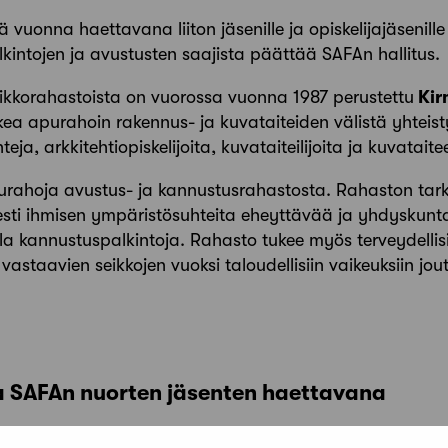
 vuonna haettavana liiton jäsenille ja opiskelijajäsenill
intojen ja avustusten saajista päättää SAFAn hallitus.
mikkorahastoista on vuorossa vuonna 1987 perustettu
Kir
kea apurahoin rakennus- ja kuvataiteiden välistä yhteist
ja, arkkitehtiopiskelijoita, kuvataiteilijoita ja kuvataitee
urahoja avustus- ja kannustusrahastosta. Rahaston tark
isesti ihmisen ympäristösuhteita eheyttävää ja yhdyskun
a kannustuspalkintoja. Rahasto tukee myös terveydellisi
staavien seikkojen vuoksi taloudellisiin vaikeuksiin jout
SAFAn nuorten jäsenten haettavana
Bryggmanin
ja professori
Erik Bryggmanin
rahaston ap