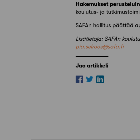
Hakemukset perusteluine
koulutus- ja tutkimustoim
SAFAn hallitus päättää a
Lisätietoja: SAFAn koulutu
pia.selroos@safa.fi
Jaa artikkeli