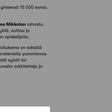
e yhteensä 15 000 euroa.
mo Mikkolan
rahasto,
yötä, auttaa ja
n opiskelijoita.
oituksena on edistää
tarakenteita parantavaa
stä syistä tai
uneita arkkitehteja ja
uraha 10 000 euroa