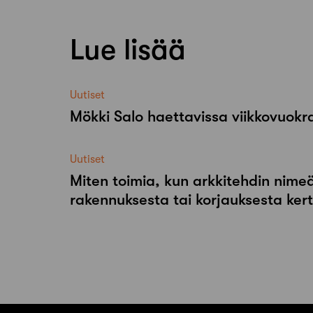
Lue lisää
Uutiset
Mökki Salo haettavissa viikkovuok
Uutiset
Miten toimia, kun arkkitehdin nimeä
rakennuksesta tai korjauksesta ker