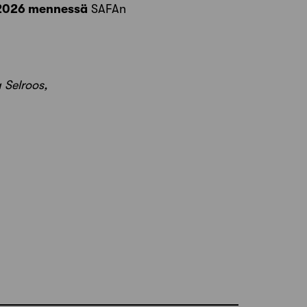
8.2026 mennessä
SAFAn
 Selroos,