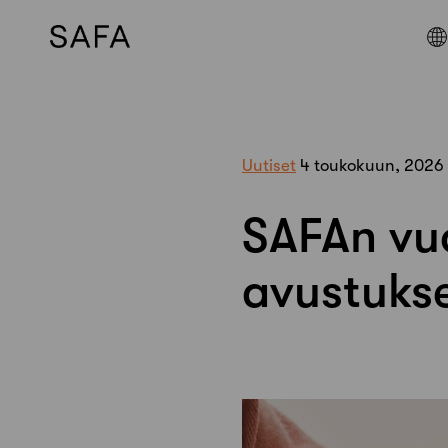
Skip
to
content
Uutiset
4 toukokuun, 2026
SAFAn vu
avustuks