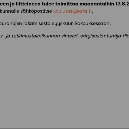
en ja liitteineen tulee toimittaa maanantaihin 17.
ikunnalle sähköpostitse
koulutus@safa.fi
.
purahojen jakamisesta syyskuun kokouksessaan.
s- ja tutkimustoimikunnan sihteeri, erityisasiantuntija Pia