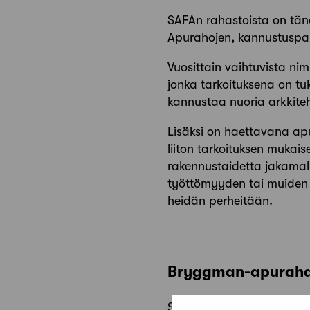
SAFAn rahastoista on tänä
Apurahojen, kannustuspalk
Vuosittain vaihtuvista ni
jonka tarkoituksena on tu
kannustaa nuoria arkkitehte
Lisäksi on haettavana ap
liiton tarkoituksen muka
rakennustaidetta jakamall
työttömyyden tai muiden va
heidän perheitään.
Bryggman-apuraha 
Sisustusarkkitehti
Carin 