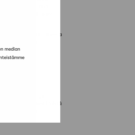
e, joka täyttää tänä
 pidetyssä hallituksen
van arkkitehtuurin alueella
suunnittelun tai
en median
änteistämme
sisältää: selvitys
ma ja mahdollisesti mistä
urahat; listaus
ä lyhyt cv- tai