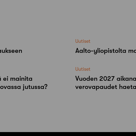
Uutiset
raukseen
Aalto-​yliopistolta 
Uutiset
 ei mainita
Vuoden 2027 aikana r
tovassa jutussa?
verovapaudet haeta