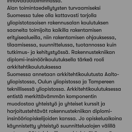
innovaatiotoiminnassa.
Alan toimintaedellytysten turvaamiseksi
Suomessa tulee olla kattavasti tarjolla
yliopistotasoisen rakennusalan koulutuksen
saaneita toimijoita kaikilla rakentamisen
erityisealueilla, niin rakentamisen ohjauksessa,
tilaamisessa, suunnittelussa, tuotannossa kuin
tutkimus- ja kehitystyössä. Rakennustekniikan
diplomi-insinöörikoulutuksella tärkeä rooli
arkkitehtikoulutuksessa
Suomessa annetaan arkkitehtikoulutusta Aalto-
yliopistossa, Oulun yliopistossa ja Tampereen
teknillisessä yliopistossa. Arkkitehtikoulutuksessa
entistä merkittävämmän komponentin
muodostaa yhteistyö ja yhteiset kurssit ja
harjoitustehtävät rakennustekniikan diplomi-
insinööriopiskelijoiden kanssa. Jo opiskeluaikoina
käynnistetty yhteistyö suunnittelualojen välillä