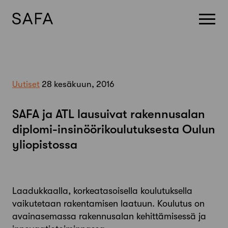
Skip
to
content
Uutiset
28 kesäkuun, 2016
SAFA ja ATL lausuivat rakennusalan
diplomi-insinöörikoulutuksesta Oulun
yliopistossa
Laadukkaalla, korkeatasoisella koulutuksella
vaikutetaan rakentamisen laatuun. Koulutus on
avainasemassa rakennusalan kehittämisessä ja