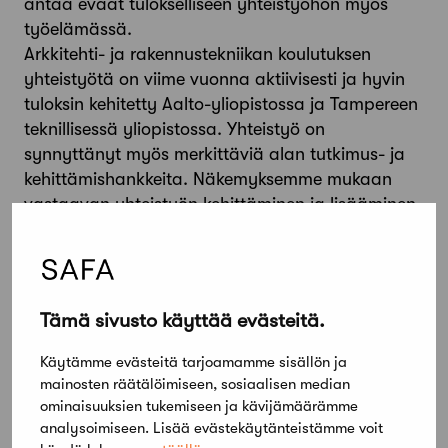
antaa eväät tulokselliseen yhteistyöhön myös
työelämässä.
Arkkitehti- ja rakennustekniikan koulutuksen
yhteistyötä on viime vuonna aktiivisesti ja hyvin
tuloksin kehitetty Aalto-yliopistossa ja Tampereen
teknillisessä yliopistossa. Yhteistyö on
synnyttänyt myös merkittäviä alan tutkimus- ja
kehittämishankkeita. Näkemyksemme mukaan
vastaavan yhteistyön kehittäminen ja lisääminen
myös Oulun yliopistossa on tärkeää. Lue koko
lausunto:SAFAn ja ATL:n lausunto koskien
rakennusalan diplomi-insinöörikoulutusta Oulun
yliopistossaPDF 127,3KtJulkaistu 28.6.2016
Tämä sivusto käyttää evästeitä.
Takaisin
Käytämme evästeitä tarjoamamme sisällön ja
mainosten räätälöimiseen, sosiaalisen median
Jaa artikkeli
ominaisuuksien tukemiseen ja kävijämäärämme
analysoimiseen. Lisää evästekäytänteistämme voit