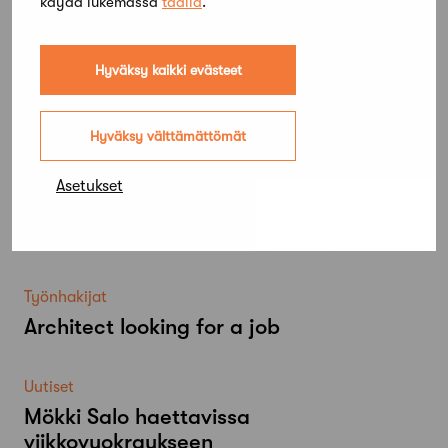
käydä lukemassa
täällä
.
Hyväksy kaikki evästeet
Hyväksy välttämättömät
Asetukset
Lue lisää
Kaikki ajankohtaiset
Työnhakijat
Architect looking for a job
Uutiset
Mökki Salo haettavissa
viikkovuokraukseen