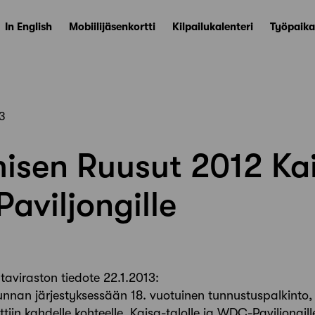
In English
Mobiilijäsenkortti
Kilpailukalenteri
Työpaika
3
isen Ruusut 2012 Ka
 Paviljongille
aviraston tiedote 22.1.2013:
unnan järjestyksessään 18. vuotuinen tunnustuspalkinto
ettiin kahdelle kohteelle, Kaisa-talolle ja WDC-Paviljong