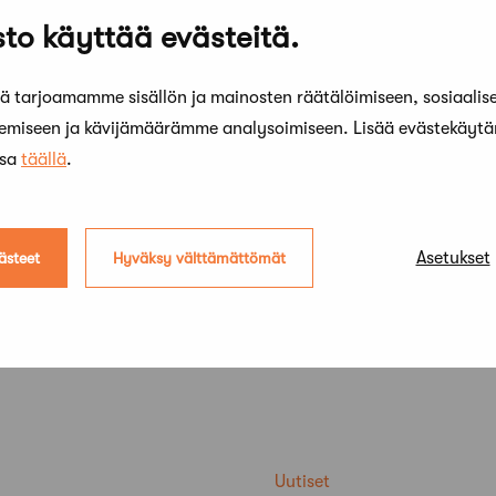
to käyttää evästeitä.
 tarjoamamme sisällön ja mainosten räätälöimiseen, sosiaalis
kemiseen ja kävijämäärämme analysoimiseen. Lisää evästekäyt
ssa
täällä
.
Asetukset
ästeet
Hyväksy välttämättömät
Uutiset