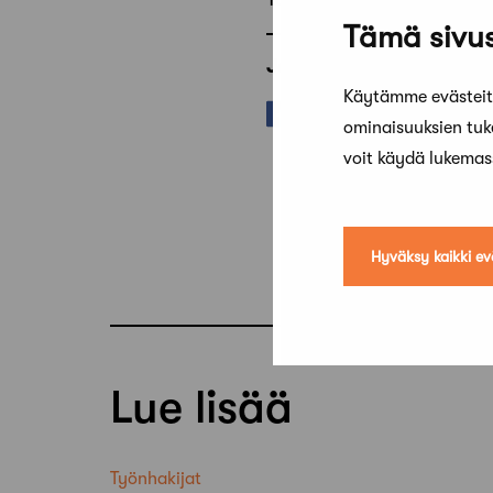
Tämä sivus
Jaa artikkeli
Käytämme evästeitä
ominaisuuksien tu
voit käydä lukema
Hyväksy kaikki ev
Lue lisää
Työnhakijat