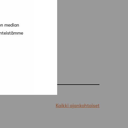
en median
änteistämme
Kaikki ajankohtaiset