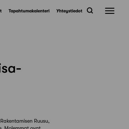
t
Tapahtumakalenteri
Yhteystiedot
isa-
, Rakentamisen Ruusu,
ille. Molemmat ovat