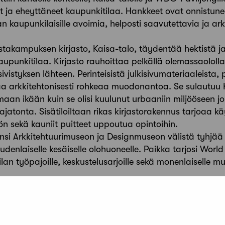
 ja eheyttäneet kaupunkitilaa. Hankkeet ovat onnistuneet
 kaupunkilaisille avoimia, helposti saavutettavia ja ark
ustakampuksen kirjasto, Kaisa-talo, täydentää hektistä ja
upunkitilaa. Kirjasto rauhoittaa pelkällä olemassaololla
vistyksen lähteen. Perinteisistä julkisivumateriaaleista, p
taa arkkitehtonisesti rohkeaa muodonantoa. Se sulautu
an ikään kuin se olisi kuulunut urbaaniin miljööseen j
 ajatonta. Sisätiloiltaan rikas kirjastorakennus tarjoaa k
ön sekä kauniit puitteet uppoutua opintoihin.
ensi Arkkitehtuurimuseon ja Designmuseon välistä tyhjää 
udenlaiselle kesäiselle olohuoneelle. Paikka tarjosi Worl
an työpajoille, keskustelusarjoille sekä monenlaiselle muu
 myös kolme kunniamainintaa. Ne saivat Ruotsalaisen te
lisen ja teknillisen toteutuksen suunnittelijaryhmä; Kamp
t.Julkaistu 23.1.2013