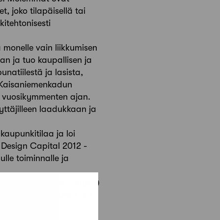
, joko tilapäisellä tai
kitehtonisesti
 monelle vain liikkumisen
an ja tuo kaupallisen ja
unatiilestä ja lasista,
u Kaisaniemenkadun
o vuosikymmenten ajan.
äyttäjilleen laadukkaan ja
kaupunkitilaa ja loi
d Design Capital 2012 -
lle toiminnalle ja
atterin (Svenska Teatern)
in kappeli ja Osakeyhtiö