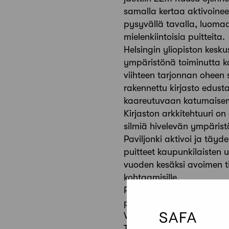
samalla kertaa aktivoineet
pysyvällä tavalla, luomaan
mielenkiintoisia puitteita.
Helsingin yliopiston kesk
ympäristönä toiminutta ka
viihteen tarjonnan oheen si
rakennettu kirjasto edus
kaareutuvaan katumaisema
Kirjaston arkkitehtuuri on
silmiä hivelevän ympärist
Paviljonki aktivoi ja täyd
puitteet kaupunkilaisten u
vuoden kesäksi avoimen til
kohtaamisille.
Rakennuslautakunta jakoi
peruskorjauksen rakenteel
Vilholan jälkiasennushissi
Takaisin