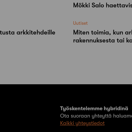
Mökki Salo haettavi
Uutiset
tusta arkkitehdeille
Miten toimia, kun ar
rakennuksesta tai k
Työskentelemme hybridinä
Ota suoraan yhteyttä haluama
Kaikki yhteystiedot