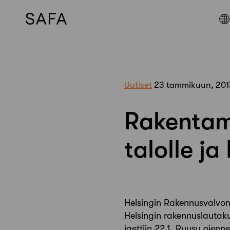
Skip
to
content
Uutiset
23 tammikuun, 201
Rakentam
talolle ja
Helsingin Rakennusvalvont
Helsingin rakennuslautak
jaettiin 22.1. Ruusu ojenn