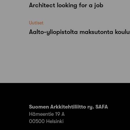
Architect looking for a job
Uutiset
Aalto-​yliopistolta maksutonta koulu
Suomen Arkkitehtiliitto ry. SAFA
Hämeentie 19 A
00500 Helsinki