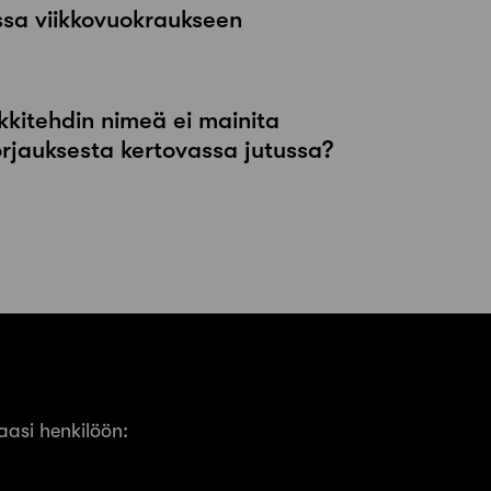
ssa viikkovuokraukseen
kkitehdin nimeä ei mainita
orjauksesta kertovassa jutussa?
asi henkilöön: